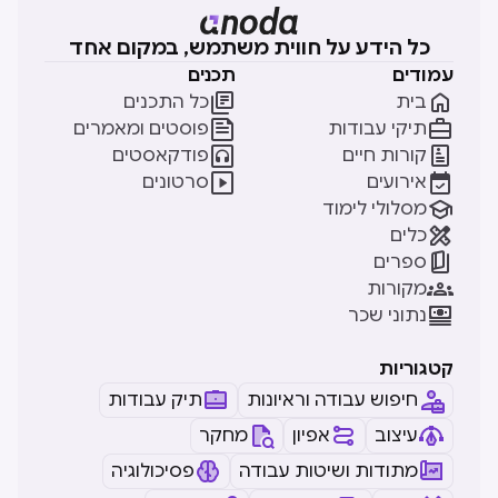
כל הידע על חווית משתמש, במקום אחד
עמודים
תכנים


בית
כל התכנים


תיקי עבודות
פוסטים ומאמרים


קורות חיים
פודקאסטים


אירועים
סרטונים

מסלולי לימוד

כלים

ספרים

מקורות

נתוני שכר
קטגוריות
חיפוש עבודה וראיונות
תיק עבודות
עיצוב
אפיון
מחקר
מתודות ושיטות עבודה
פסיכולוגיה