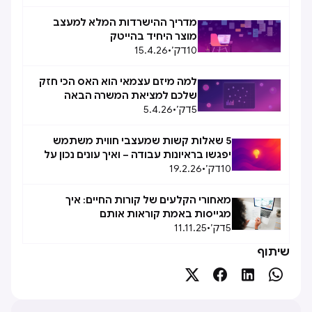
מדריך ההישרדות המלא למעצב
מוצר היחיד בהייטק
10
דק׳
•
15.4.26
למה מיזם עצמאי הוא האס הכי חזק
שלכם למציאת המשרה הבאה
5
דק׳
•
5.4.26
5 שאלות קשות שמעצבי חווית משתמש
יפגשו בראיונות עבודה – ואיך עונים נכון על
10
דק׳
•
כל שאלה
19.2.26
מאחורי הקלעים של קורות החיים: איך
מגייסות באמת קוראות אותם
5
דק׳
•
11.11.25
שיתוף



