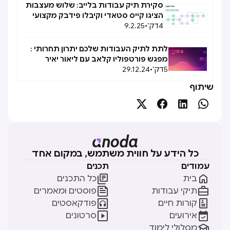
סקירת תיק עבודות בלייב: שלוש מעצבות
הציגו קייס סטאדי וקיבלו פידבק מקצועי
4
דק׳
•
9.2.25
לתת לתיק העבודות שלכם יתרון תחרותי :
מפגש פורטפוליו קלאב עם ליאור יאיר
5
דק׳
•
29.12.24
שיתוף




כל הידע על חווית משתמש, במקום אחד
עמודים
תכנים


בית
כל התכנים


תיקי עבודות
פוסטים ומאמרים


קורות חיים
פודקאסטים


אירועים
סרטונים

מסלולי לימוד