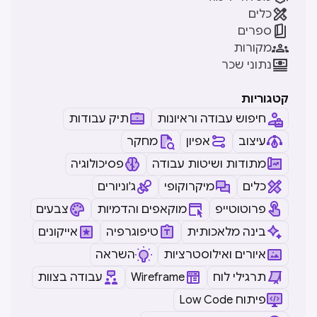

כלים

ספרים

מקורות

נתוני שכר
קטגוריות
חיפוש עבודה וראיונות
תיק עבודות
עיצוב
אפיון
מחקר
מתודות ושיטות עבודה
פסיכולוגיה
כלים
מיקרוקופי
ג'וניורים
פרוטוטייפ
מוקאפים והדמיות
צבעים
בינה מלאכותית
טיפוגרפיה
אייקונים
איורים ואילוסטרציות
השראה
תרגילי לוח
Wireframe
עבודה בצוות
Low Code פיתוח