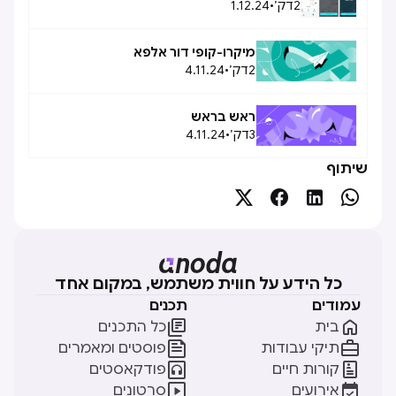
2
דק׳
•
1.12.24
מיקרו-קופי דור אלפא
2
דק׳
•
4.11.24
ראש בראש
3
דק׳
•
4.11.24
שיתוף




כל הידע על חווית משתמש, במקום אחד
עמודים
תכנים


בית
כל התכנים


תיקי עבודות
פוסטים ומאמרים


קורות חיים
פודקאסטים


אירועים
סרטונים