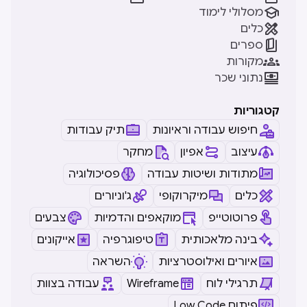

מסלולי לימוד

כלים

ספרים

מקורות

נתוני שכר
קטגוריות
חיפוש עבודה וראיונות
תיק עבודות
עיצוב
אפיון
מחקר
מתודות ושיטות עבודה
פסיכולוגיה
כלים
מיקרוקופי
ג'וניורים
פרוטוטייפ
מוקאפים והדמיות
צבעים
בינה מלאכותית
טיפוגרפיה
אייקונים
איורים ואילוסטרציות
השראה
תרגילי לוח
Wireframe
עבודה בצוות
Low Code פיתוח