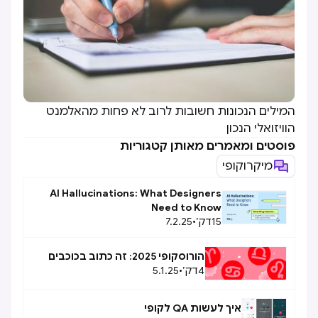
המילים הנכונות חשובות לרוב לא פחות מהאלמנט
הוויזואלי הנכון
פוסטים ומאמרים מאותן קטגוריות
מיקרוקופי
AI Hallucinations: What Designers
Need to Know
15
דק׳
•
7.2.25
הורוסקופי 2025: זה כתוב בכוכבים
4
דק׳
•
5.1.25
איך לעשות QA לקופי