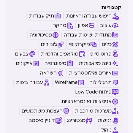
קטגוריות
חיפוש עבודה וראיונות
תיק עבודות
עיצוב
אפיון
מחקר
מתודות ושיטות עבודה
פסיכולוגיה
כלים
מיקרוקופי
ג'וניורים
פרוטוטייפ
מוקאפים והדמיות
צבעים
בינה מלאכותית
טיפוגרפיה
אייקונים
איורים ואילוסטרציות
השראה
תרגילי לוח
Wireframe
עבודה בצוות
Low Code פיתוח
אנימציות ואינטראקציות
מערכות מורכבות
העצמת משתמשים
נגישות
מנטורינג
דיזיין סיסטם
ניהול