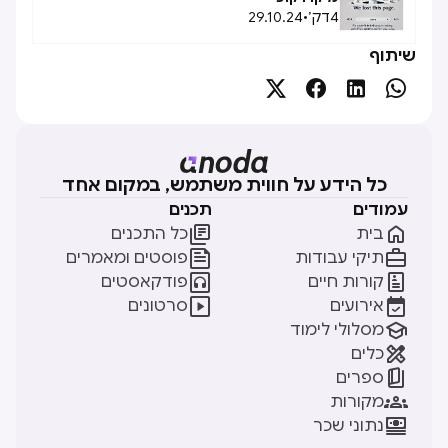
4
דק׳
•
29.10.24
שיתוף




כל הידע על חווית משתמש, במקום אחד
עמודים
תכנים


בית
כל התכנים


תיקי עבודות
פוסטים ומאמרים


קורות חיים
פודקאסטים


אירועים
סרטונים

מסלולי לימוד

כלים

ספרים

מקורות

נתוני שכר