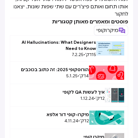
אותו תחום ואותם פיצ'רים עם שתי שפות שונות. יצאנו
לחקור
פוסטים ומאמרים מאותן קטגוריות
מיקרוקופי
AI Hallucinations: What Designers
Need to Know
15
דק׳
•
7.2.25
הורוסקופי 2025: זה כתוב בכוכבים
4
דק׳
•
5.1.25
איך לעשות QA לקופי
2
דק׳
•
1.12.24
מיקרו-קופי דור אלפא
2
דק׳
•
4.11.24
מיקרו קופי