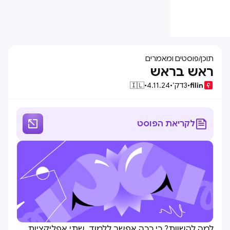
תוכן
/
פוסטים ומאמרים
ראש בראש
filin
•
3
דק׳
•
4.11.24
•
🇮🇱


לקריאת הפוסט
למה להשוות? כי ככה אפשר ללמוד. שתי אפליקציות,