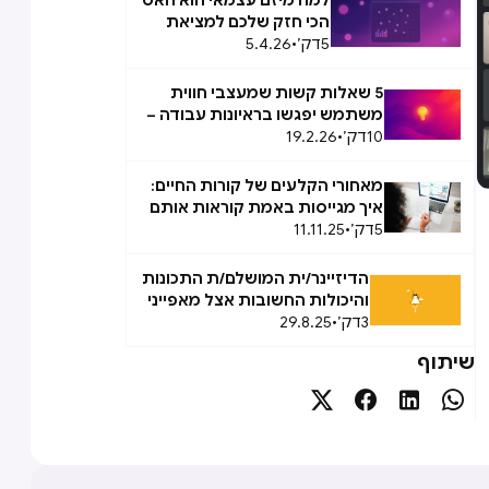
למה מיזם עצמאי הוא האס
הכי חזק שלכם למציאת
5
דק׳
•
5.4.26
המשרה הבאה
5 שאלות קשות שמעצבי חווית
משתמש יפגשו בראיונות עבודה –
10
דק׳
•
19.2.26
ואיך עונים נכון על כל שאלה
מאחורי הקלעים של קורות החיים:
איך מגייסות באמת קוראות אותם
5
דק׳
•
11.11.25
הדיזיינר/ית המושלם/ת התכונות
והיכולות החשובות אצל מאפייני
3
דק׳
•
29.8.25
ומעצבי חוויית משתמש
שיתוף



