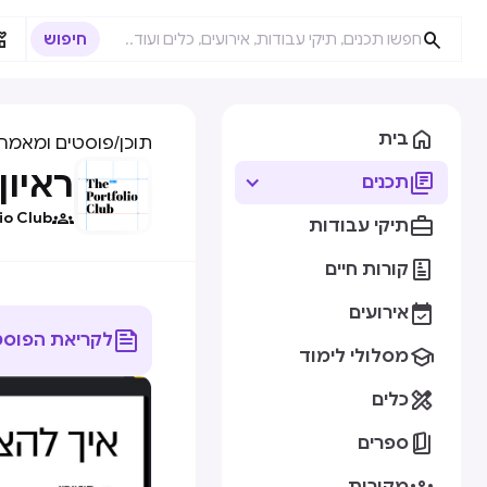



בית
תוכן
/
פוסטים ומאמרי
ראיון HR! (כמעט) הגעת ליעד

תכנים

io Club

תיקי עבודות

קורות חיים

אירועים

לקריאת הפוסט

מסלולי לימוד

כלים

ספרים
