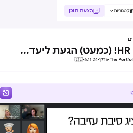

הצעת תוכן
קטגוריות
ם
...
The Portfol
•
5
דק׳
•
6.11.24
•
🇮🇱
