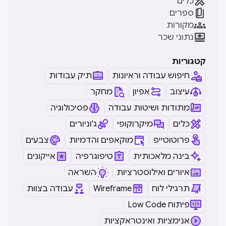

כלים

ספרים

מקורות

נתוני שכר
קטגוריות
חיפוש עבודה וראיונות
תיק עבודות
עיצוב
אפיון
מחקר
מתודות ושיטות עבודה
פסיכולוגיה
כלים
מיקרוקופי
ג'וניורים
פרוטוטייפ
מוקאפים והדמיות
צבעים
בינה מלאכותית
טיפוגרפיה
אייקונים
איורים ואילוסטרציות
השראה
תרגילי לוח
Wireframe
עבודה בצוות
Low Code פיתוח
אנימציות ואינטראקציות