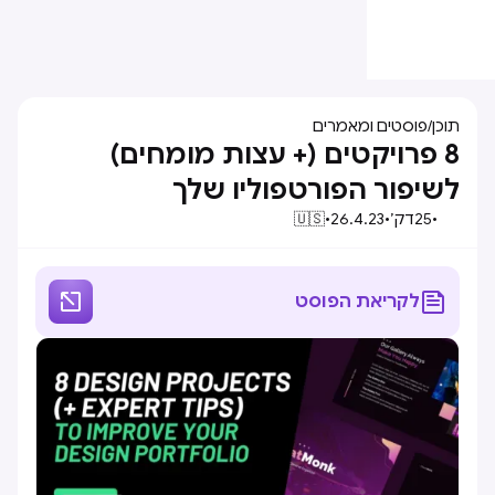
תוכן
/
פוסטים ומאמרים
8 פרויקטים (+ עצות מומחים)
לשיפור הפורטפוליו שלך
•
25
דק׳
•
26.4.23
•
🇺🇸


לקריאת הפוסט