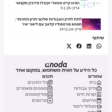
הציגו קייס סטאדי וקיבלו פידבק מקצועי
4
דק׳
•
9.2.25
לתת לתיק העבודות שלכם יתרון תחרותי :
מפגש פורטפוליו קלאב עם ליאור יאיר
5
דק׳
•
29.12.24
שיתוף




כל הידע על חווית משתמש, במקום אחד
עמודים
תכנים


בית
כל התכנים


תיקי עבודות
פוסטים ומאמרים


קורות חיים
פודקאסטים


אירועים
סרטונים

מסלולי לימוד