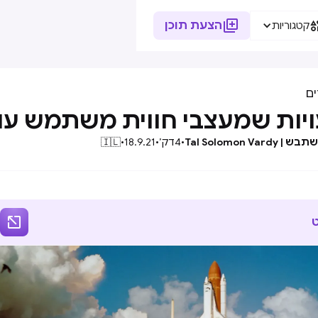

הצעת תוכן
קטגוריות
ם
Tal Solomon Vard
•
4
דק׳
•
18.9.21
•
🇮🇱
