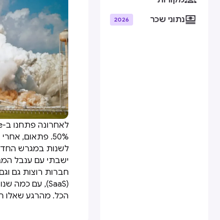
מקורות

נתוני שכר
2026
לאחרונה פתחנו ב-WhiteSource
50%. פתאום, אחר
ישבתי עם ענבל המג
חברות רוצות גם וגם 
(SaaS), עם כמה 
הכל. מהרגע שאלו הו