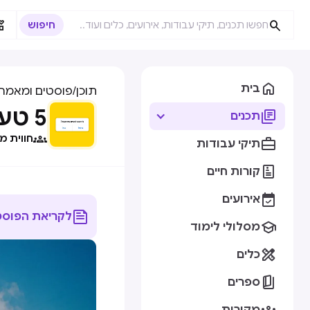



בית
תוכן
/
פוסטים ומאמרי
5 טעויות שמעצבי חווית משתמש עושים בתהליכי גיוס להייטק

תכנים

חווית משתבש | y

תיקי עבודות

קורות חיים

אירועים

לקריאת הפוסט

מסלולי לימוד

כלים

ספרים
