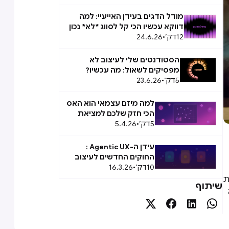
מודל הדגים בעידן האייעיי: למה
דווקא עכשיו הכי קל לסווג *לא* נכון
12
דק׳
•
24.6.26
הסטודנטים שלי לעיצוב לא
מפסיקים לשאול: מה עכשיו?
5
דק׳
•
23.6.26
למה מיזם עצמאי הוא האס
הכי חזק שלכם למציאת
5
דק׳
•
5.4.26
המשרה הבאה
עידן ה-Agentic UX :
החוקים החדשים לעיצוב
10
דק׳
•
16.3.26
Agent Experience (AX)
ת
שיתוף



