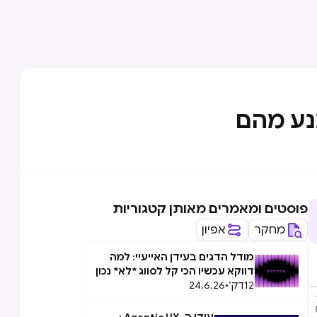
פוסטים ומאמרים מאותן קטגוריות
מחקר
אפיון
מודל הדגים בעידן האייעיי: למה
דווקא עכשיו הכי קל לסווג *לא* נכון
12
דק׳
•
24.6.26