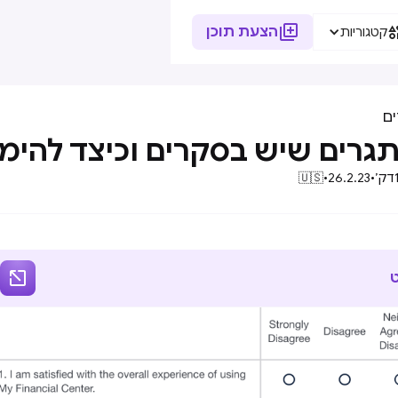

הצעת תוכן
קטגוריות
ם
דק׳
•
26.2.23
•
🇺🇸
