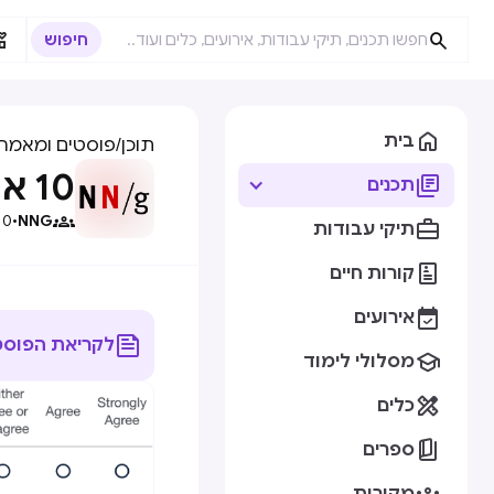



בית
תוכן
/
פוסטים ומאמרי
10 אתגרים שיש בסקרים וכיצד להימנע מהם

תכנים

10
•
NNG

תיקי עבודות

קורות חיים

אירועים

לקריאת הפוסט

מסלולי לימוד

כלים

ספרים
