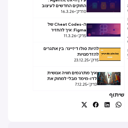
עידן ה-Agentic UX :
החוקים החדשים לעיצוב
10
דק׳
•
16.3.26
Agent Experience (AX)
ה-Cheat Codes של
Figma: איך להחזיר
5
דק׳
•
11.3.26
לעצמכם שעתיים ביום
להיות סולו דיזיינר: בין אתגרים
להזדמנויות
5
דק׳
•
23.12.25
איך מתרגמים חוויה אנושית
לדו-מימד מבלי למחוק את
3
דק׳
•
7.12.25
הגוף, הרגש וההקשר המקורי
שלה
שיתוף



