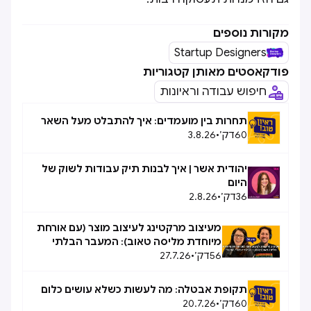
מקורות נוספים
Startup Designers
פודקאסטים מאותן קטגוריות
חיפוש עבודה וראיונות
תחרות בין מועמדים: איך להתבלט מעל השאר
60
דק׳
•
3.8.26
יהודית אשר | איך לבנות תיק עבודות לשוק של
היום
36
דק׳
•
2.8.26
מעיצוב מרקטינג לעיצוב מוצר (עם אורחת
מיוחדת מליסה טאוב): המעבר הבלתי
56
דק׳
•
27.7.26
אפשרי, אפשרי
תקופת אבטלה: מה לעשות כשלא עושים כלום
60
דק׳
•
20.7.26