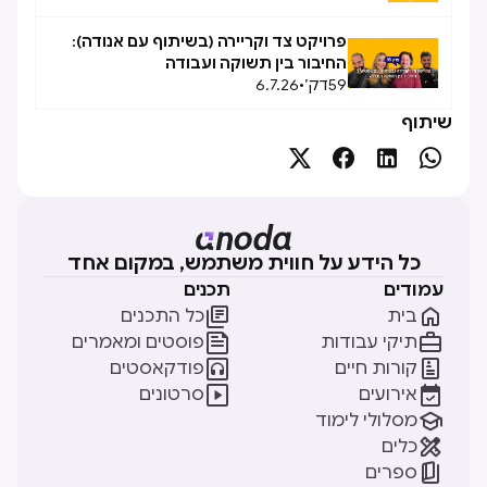
פרויקט צד וקריירה (בשיתוף עם אנודה):
החיבור בין תשוקה ועבודה
59
דק׳
•
6.7.26
שיתוף




כל הידע על חווית משתמש, במקום אחד
עמודים
תכנים


בית
כל התכנים


תיקי עבודות
פוסטים ומאמרים


קורות חיים
פודקאסטים


אירועים
סרטונים

מסלולי לימוד

כלים

ספרים