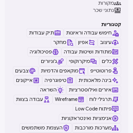

מקורות

נתוני שכר
קטגוריות
חיפוש עבודה וראיונות
תיק עבודות
עיצוב
אפיון
מחקר
מתודות ושיטות עבודה
פסיכולוגיה
כלים
מיקרוקופי
ג'וניורים
פרוטוטייפ
מוקאפים והדמיות
צבעים
בינה מלאכותית
טיפוגרפיה
אייקונים
איורים ואילוסטרציות
השראה
תרגילי לוח
Wireframe
עבודה בצוות
Low Code פיתוח
אנימציות ואינטראקציות
מערכות מורכבות
העצמת משתמשים