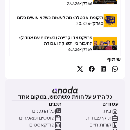
56
דק׳
•
27.7.26
אפשרי, אפשרי
תקופת אבטלה: מה לעשות כשלא עושים כלום
60
דק׳
•
20.7.26
פרויקט צד וקריירה (בשיתוף עם אנודה):
החיבור בין תשוקה ועבודה
59
דק׳
•
6.7.26
שיתוף




כל הידע על חווית משתמש, במקום אחד
עמודים
תכנים


בית
כל התכנים


תיקי עבודות
פוסטים ומאמרים


קורות חיים
פודקאסטים