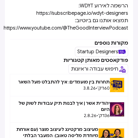
הרשמה לאירוע WDYT:
https://subscribepage.io/wdyt-designers
תמצאו אותנו גם ביוטיוב:
https://www.youtube.com/@TheGoodInterviewPodcast
מקורות נוספים
Startup Designers
פודקאסטים מאותן קטגוריות
חיפוש עבודה וראיונות
תחרות בין מועמדים: איך להתבלט מעל השאר
60
דק׳
•
3.8.26
יהודית אשר | איך לבנות תיק עבודות לשוק של
היום
36
דק׳
•
2.8.26
מעיצוב מרקטינג לעיצוב מוצר (עם אורחת
מיוחדת מליסה טאוב): המעבר הבלתי