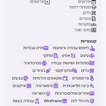


אירועים
סרטונים

מסלולי לימוד

כלים

ספרים

מקורות

נתוני שכר
קטגוריות
חיפוש עבודה וראיונות
תיק עבודות
עיצוב
אפיון
מחקר
מתודות ושיטות עבודה
פסיכולוגיה
כלים
מיקרוקופי
ג'וניורים
פרוטוטייפ
מוקאפים והדמיות
צבעים
בינה מלאכותית
טיפוגרפיה
אייקונים
איורים ואילוסטרציות
השראה
תרגילי לוח
Wireframe
עבודה בצוות