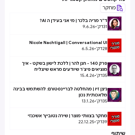
מחקר
ד״ר מריה בלכר | מי אני בעידן ה AI?
31
דק׳
•
9.6.26
Nicole Nachtigall | Conversational UI
28
דק׳
•
6.5.26
פרק 140 - חנן להר | ללכת לישון בשקט - איך
מוציאים פיצ'ר שיודעים מראש שיצליח
35
דק׳
•
15.4.26
ניצן זיו | מהחלטה לבריינסטורם: להשתמש בבינה
מלאכותית נכון
35
דק׳
•
13.1.26
מחקר בצוותי מוצר | שירה נטוביץ׳ אשכנזי
39
דק׳
•
22.12.25
שיתוף