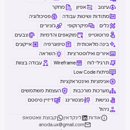
עיצוב
אפיון
מחקר
מתודות ושיטות עבודה
פסיכולוגיה
כלים
מיקרוקופי
ג'וניורים
פרוטוטייפ
מוקאפים והדמיות
צבעים
בינה מלאכותית
טיפוגרפיה
אייקונים
איורים ואילוסטרציות
השראה
תרגילי לוח
Wireframe
עבודה בצוות
Low Code פיתוח
אנימציות ואינטראקציות
מערכות מורכבות
העצמת משתמשים
נגישות
מנטורינג
דיזיין סיסטם
ניהול



אודות
לינקדאין
קבוצת וואטסאפ

anoda.ux@gmail.com