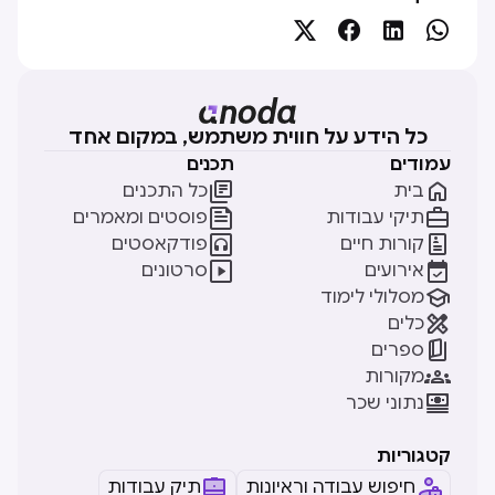




כל הידע על חווית משתמש, במקום אחד
עמודים
תכנים


בית
כל התכנים


תיקי עבודות
פוסטים ומאמרים


קורות חיים
פודקאסטים


אירועים
סרטונים

מסלולי לימוד

כלים

ספרים

מקורות

נתוני שכר
קטגוריות
חיפוש עבודה וראיונות
תיק עבודות