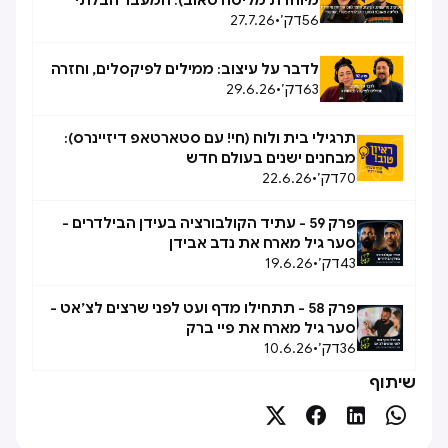
מיוחדת מליסה טאוב): המעבר הבלתי
56
דק׳
•
27.7.26
אפשרי, אפשרי
לדבר על עיצוב: ממילים לפיקסלים, וחזרה
63
דק׳
•
29.6.26
תרגילי בית ולוח (חי! עם סטארטאפ דיזיינרס):
מבחנים ישנים בעולם חדש
70
דק׳
•
22.6.26
פרק 59 - עתיד הקולבורציה בעידן הבילדרים -
סער גיל מארח את נדב אבידן
43
דק׳
•
19.6.26
פרק 58 - תתחילו מדף ועט לפני שרצים לצ׳אט -
סער גיל מארח את פיי ברק
36
דק׳
•
10.6.26
שיתוף



