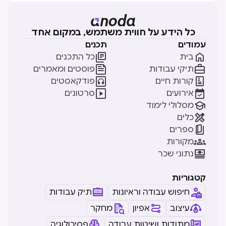
כל הידע על חווית משתמש, במקום אחד
עמודים
תכנים


בית
כל התכנים


תיקי עבודות
פוסטים ומאמרים


קורות חיים
פודקאסטים


אירועים
סרטונים

מסלולי לימוד

כלים

ספרים

מקורות

נתוני שכר
קטגוריות
חיפוש עבודה וראיונות
תיק עבודות
עיצוב
אפיון
מחקר
מתודות ושיטות עבודה
פסיכולוגיה