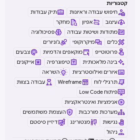
קטגוריות
חיפוש עבודה וראיונות
תיק עבודות
עיצוב
אפיון
מחקר
מתודות ושיטות עבודה
פסיכולוגיה
כלים
מיקרוקופי
ג'וניורים
פרוטוטייפ
מוקאפים והדמיות
צבעים
בינה מלאכותית
טיפוגרפיה
אייקונים
איורים ואילוסטרציות
השראה
תרגילי לוח
Wireframe
עבודה בצוות
Low Code פיתוח
אנימציות ואינטראקציות
מערכות מורכבות
העצמת משתמשים
נגישות
מנטורינג
דיזיין סיסטם
ניהול