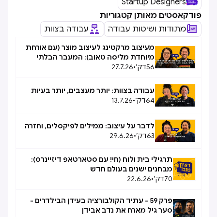
Startup Designers
פודקאסטים מאותן קטגוריות
מתודות ושיטות עבודה
עבודה בצוות
מעיצוב מרקטינג לעיצוב מוצר (עם אורחת
מיוחדת מליסה טאוב): המעבר הבלתי
56
דק׳
•
27.7.26
אפשרי, אפשרי
עבודה בצוות: יותר מעצבים, יותר בעיות
64
דק׳
•
13.7.26
לדבר על עיצוב: ממילים לפיקסלים, וחזרה
63
דק׳
•
29.6.26
תרגילי בית ולוח (חי! עם סטארטאפ דיזיינרס):
מבחנים ישנים בעולם חדש
70
דק׳
•
22.6.26
פרק 59 - עתיד הקולבורציה בעידן הבילדרים -
סער גיל מארח את נדב אבידן