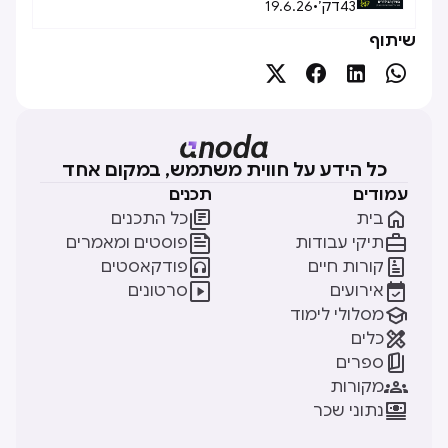
43
דק׳
•
19.6.26
שיתוף




כל הידע על חווית משתמש, במקום אחד
עמודים
תכנים


בית
כל התכנים


תיקי עבודות
פוסטים ומאמרים


קורות חיים
פודקאסטים


אירועים
סרטונים

מסלולי לימוד

כלים

ספרים

מקורות

נתוני שכר