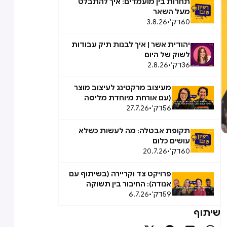
תחרות בין מועמדים: איך להתבלט
מעל השאר
60
דק׳
•
3.8.26
יהודית אשר | איך לבנות תיק עבודות
לשוק של היום
36
דק׳
•
2.8.26
מעיצוב מרקטינג לעיצוב מוצר
(עם אורחת מיוחדת מליסה
56
דק׳
•
27.7.26
טאוב): המעבר הבלתי אפשרי,
אפשרי
תקופת אבטלה: מה לעשות כשלא
עושים כלום
60
דק׳
•
20.7.26
פרויקט צד וקריירה (בשיתוף עם
אנודה): החיבור בין תשוקה
59
דק׳
•
ועבודה
6.7.26
שיתוף