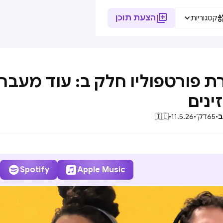

הצעת תוכן
קטגוריות
ת פורטפוליו חלק ב: עוד מעבר
ינים
ב
•
65
דק׳
•
11.5.26
•
🇮🇱


Spotify
Apple Music