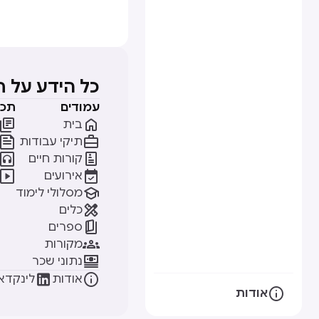
כל הידע על 
עמודים
תכנ


בית


תיקי עבודות


קורות חיים


אירועים

מסלולי לימוד

כלים

ספרים

מקורות

נתוני שכר


אודות
לינקדאי

אודות