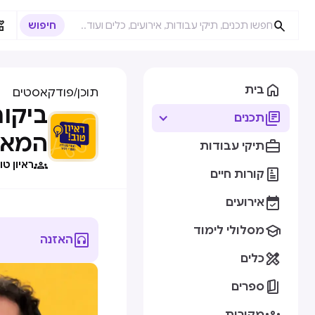



בית
תוכן
/
פודקאסטים
ביקור

תכנים
המאז

תיקי עבודות

ראיון טו

קורות חיים

אירועים

מסלולי לימוד

האזנה

כלים

ספרים
