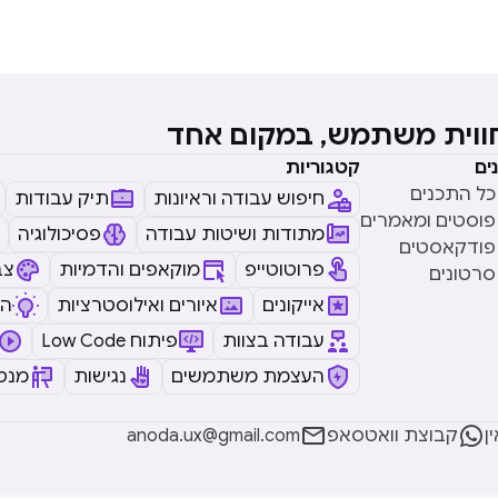
חווית משתמש, במקום אחד
ים
קטגוריות
כל התכנים
חיפוש עבודה וראיונות
תיק עבודות
פוסטים ומאמרים
מתודות ושיטות עבודה
פסיכולוגיה
פודקאסטים
פרוטוטייפ
מוקאפים והדמיות
צב
סרטונים
אייקונים
איורים ואילוסטרציות
ה
עבודה בצוות
Low Code פיתוח
העצמת משתמשים
נגישות
מנטו


ן
קבוצת וואטסאפ
anoda.ux@gmail.com