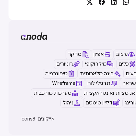




עיצוב
אפיון
מחקר
כלים
מיקרוקופי
ג'וניורים
עים
בינה מלאכותית
טיפוגרפיה
שראה
תרגילי לוח
Wireframe
אנימציות ואינטראקציות
מערכות מורכבות
רינג
דיזיין סיסטם
ניהול
icons8 :אייקונים