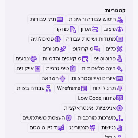
קטגוריות
חיפוש עבודה וראיונות
תיק עבודות
עיצוב
אפיון
מחקר
מתודות ושיטות עבודה
פסיכולוגיה
כלים
מיקרוקופי
ג'וניורים
פרוטוטייפ
מוקאפים והדמיות
צבעים
בינה מלאכותית
טיפוגרפיה
אייקונים
איורים ואילוסטרציות
השראה
תרגילי לוח
Wireframe
עבודה בצוות
Low Code פיתוח
אנימציות ואינטראקציות
מערכות מורכבות
העצמת משתמשים
נגישות
מנטורינג
דיזיין סיסטם
ניהול