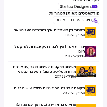
מקורות נוספים
Startup Designers
פודקאסטים מאותן קטגוריות
חיפוש עבודה וראיונות
תחרות בין מועמדים: איך להתבלט מעל השאר
60
דק׳
•
3.8.26
יהודית אשר | איך לבנות תיק עבודות לשוק של
היום
36
דק׳
•
2.8.26
מעיצוב מרקטינג לעיצוב מוצר (עם אורחת
מיוחדת מליסה טאוב): המעבר הבלתי
56
דק׳
•
27.7.26
אפשרי, אפשרי
תקופת אבטלה: מה לעשות כשלא עושים כלום
60
דק׳
•
20.7.26
פרויקט צד וקריירה (בשיתוף עם אנודה):