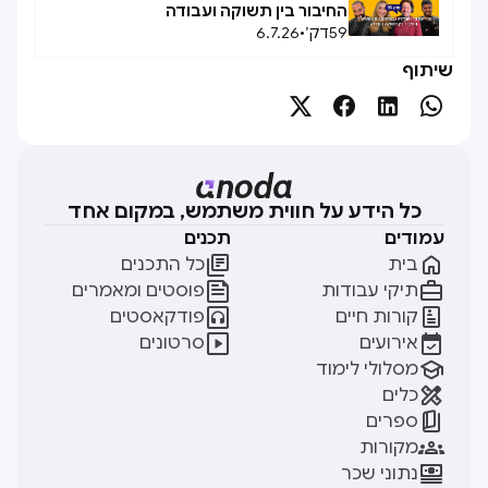
החיבור בין תשוקה ועבודה
59
דק׳
•
6.7.26
שיתוף




כל הידע על חווית משתמש, במקום אחד
עמודים
תכנים


בית
כל התכנים


תיקי עבודות
פוסטים ומאמרים


קורות חיים
פודקאסטים


אירועים
סרטונים

מסלולי לימוד

כלים

ספרים

מקורות

נתוני שכר