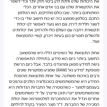
את היכולות שלנו ולתת להן ביטוי חזק יותר וכדי לשפר
את התקשורת שלנו עם בני אדם אחרים. הכלי
המתוחכם ביותר, שבו כולם מחזיקים, הוא הטלפון
החכם; בטלפון ממוצע כזה יש כוח חישוב שדי בו כדי
לשגר חללית לירח, וגם הוא נועד לאפשר לנו יכולת
תקשורת רחבה עם העולם כולו ולהרחיב את יכולותינו
ולהשלים חוסרים כגון בעיות זיכרון, קשיי התמצאות
ועוד.
אחת התוצאות של השינויים הללו היא שהמשאב
החשוב ביותר כיום הוא מידע. בתחילה התאפשרה
גישה למידע מסונן ומהונדס בלבד, אבל כיום הרשת
מספקת "מידע נא" (RAW) שמגיע ממקורות שונים
ורבים באיכות משתנה. עוד אחת מתוצאות מהפכת
המידע היא שהמשתמשים בטכנולוגיה הולכים ונהפכים
בעצמם למוצר – כשהמטרה של החברות הגדולות היא
שהמשתמשים ייצרו תוכן שייצרך על ידי משתמשים
אחרים ויגדיל את ההתמכרות לפלטפורמה ואת יכולת
המכירה של החברות. ד"ר מונר הפציר בקהל להילחם