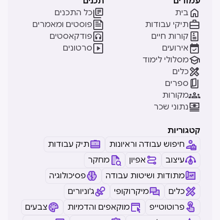
עמודים
תכנים


בית
כל התכנים


תיקי עבודות
פוסטים ומאמרים


קורות חיים
פודקאסטים


אירועים
סרטונים

מסלולי לימוד

כלים

ספרים

מקורות

נתוני שכר
קטגוריות
חיפוש עבודה וראיונות
תיק עבודות
עיצוב
אפיון
מחקר
מתודות ושיטות עבודה
פסיכולוגיה
כלים
מיקרוקופי
ג'וניורים
פרוטוטייפ
מוקאפים והדמיות
צבעים