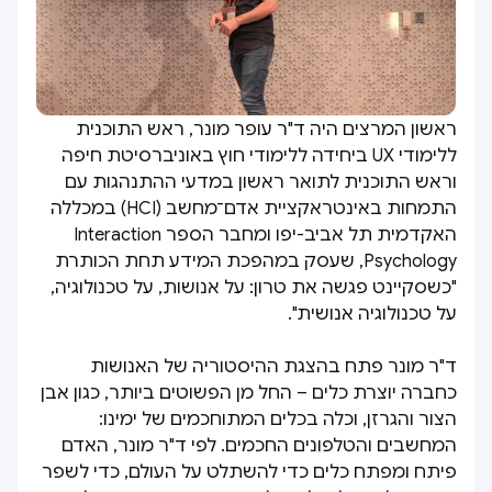
ראשון המרצים היה ד"ר עופר מונר, ראש התוכנית
ללימודי UX ביחידה ללימודי חוץ באוניברסיטת חיפה
וראש התוכנית לתואר ראשון במדעי ההתנהגות עם
התמחות באינטראקציית אדם־מחשב (HCI) במכללה
האקדמית תל אביב-יפו ומחבר הספר Interaction
Psychology, שעסק במהפכת המידע תחת הכותרת
"כשסקיינט פגשה את טרון: על אנושות, על טכנולוגיה,
על טכנולוגיה אנושית".
ד"ר מונר פתח בהצגת ההיסטוריה של האנושות
כחברה יוצרת כלים – החל מן הפשוטים ביותר, כגון אבן
הצור והגרזן, וכלה בכלים המתוחכמים של ימינו:
המחשבים והטלפונים החכמים. לפי ד"ר מונר, האדם
פיתח ומפתח כלים כדי להשתלט על העולם, כדי לשפר