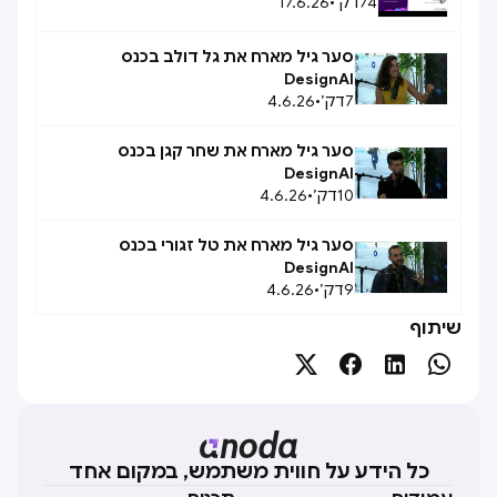
74
דק׳
•
17.6.26
סער גיל מארח את גל דולב בכנס
DesignAI
7
דק׳
•
4.6.26
סער גיל מארח את שחר קגן בכנס
DesignAI
10
דק׳
•
4.6.26
סער גיל מארח את טל זגורי בכנס
DesignAI
9
דק׳
•
4.6.26
שיתוף




כל הידע על חווית משתמש, במקום אחד