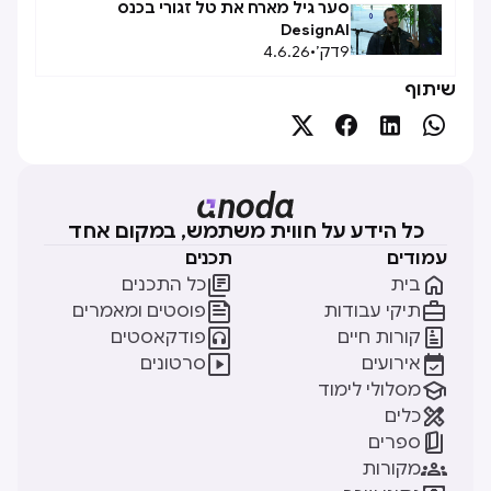
סער גיל מארח את טל זגורי בכנס
DesignAI
9
דק׳
•
4.6.26
שיתוף




כל הידע על חווית משתמש, במקום אחד
עמודים
תכנים


בית
כל התכנים


תיקי עבודות
פוסטים ומאמרים


קורות חיים
פודקאסטים


אירועים
סרטונים

מסלולי לימוד

כלים

ספרים

מקורות