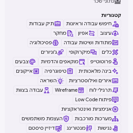

נתוני שכר
קטגוריות
חיפוש עבודה וראיונות
תיק עבודות
עיצוב
אפיון
מחקר
מתודות ושיטות עבודה
פסיכולוגיה
כלים
מיקרוקופי
ג'וניורים
פרוטוטייפ
מוקאפים והדמיות
צבעים
בינה מלאכותית
טיפוגרפיה
אייקונים
איורים ואילוסטרציות
השראה
תרגילי לוח
Wireframe
עבודה בצוות
Low Code פיתוח
אנימציות ואינטראקציות
מערכות מורכבות
העצמת משתמשים
נגישות
מנטורינג
דיזיין סיסטם