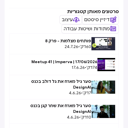
סרטונים מאותן קטגוריות
דיזיין סיסטם
עיצוב
מתודות ושיטות עבודה
פותחים מצלמות - פרק 8
60
דק׳
•
24.7.26
Meetup 41 | Imperva | 17/06/2026
74
דק׳
•
17.6.26
סער גיל מארח את גל דולב בכנס
DesignAI
7
דק׳
•
4.6.26
סער גיל מארח את שחר קגן בכנס
DesignAI
10
דק׳
•
4.6.26