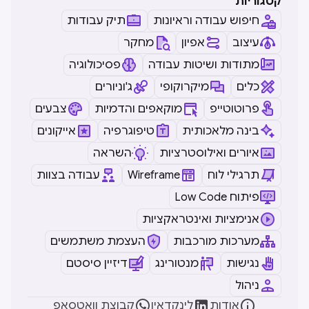
קטגוריות
חיפוש עבודה וראיונות
תיק עבודות
עיצוב
אפיון
מחקר
מתודות ושיטות עבודה
פסיכולוגיה
כלים
מיקרוקופי
ג'וניורים
פרוטוטייפ
מוקאפים והדמיות
צבעים
בינה מלאכותית
טיפוגרפיה
אייקונים
איורים ואילוסטרציות
השראה
עבודה בצוות
Wireframe
תרגילי לוח
Low Code פיתוח
אנימציות ואינטראקציות
מערכות מורכבות
העצמת משתמשים
נגישות
מנטורינג
דיזיין סיסטם
ניהול



אודות
לינקדאין
קבוצת וואטסאפ