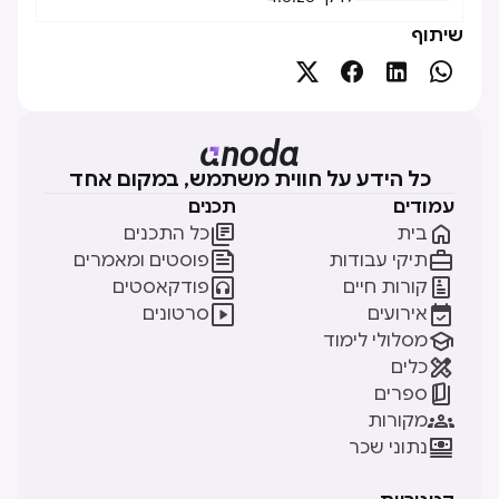
שיתוף




כל הידע על חווית משתמש, במקום אחד
עמודים
תכנים


בית
כל התכנים


תיקי עבודות
פוסטים ומאמרים


קורות חיים
פודקאסטים


אירועים
סרטונים

מסלולי לימוד

כלים

ספרים

מקורות

נתוני שכר