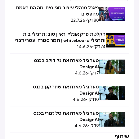
פאנל מנהלי עיצוב מגייסים: מה הם באמת
מחפשים
80
דק׳
•
22.7.26
הקלטת פרק אונליין ראיון טוב: תרגילי בית
ותרגילי whiteboard | תמר סגורה ועמרי דברי
74
דק׳
•
14.6.26
סער גיל מארח את גל דולב בכנס
DesignAI
7
דק׳
•
4.6.26
סער גיל מארח את שחר קגן בכנס
DesignAI
10
דק׳
•
4.6.26
סער גיל מארח את טל זגורי בכנס
DesignAI
9
דק׳
•
4.6.26
שיתוף