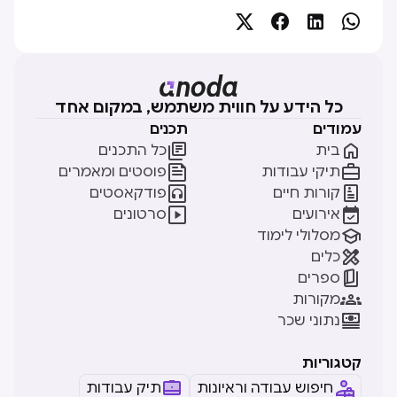




כל הידע על חווית משתמש, במקום אחד
עמודים
תכנים


בית
כל התכנים


תיקי עבודות
פוסטים ומאמרים


קורות חיים
פודקאסטים


אירועים
סרטונים

מסלולי לימוד

כלים

ספרים

מקורות

נתוני שכר
קטגוריות
חיפוש עבודה וראיונות
תיק עבודות