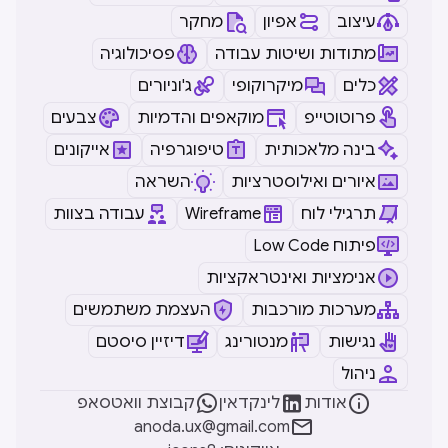
עיצוב
אפיון
מחקר
מתודות ושיטות עבודה
פסיכולוגיה
כלים
מיקרוקופי
ג'וניורים
פרוטוטייפ
מוקאפים והדמיות
צבעים
בינה מלאכותית
טיפוגרפיה
אייקונים
איורים ואילוסטרציות
השראה
תרגילי לוח
Wireframe
עבודה בצוות
Low Code פיתוח
אנימציות ואינטראקציות
מערכות מורכבות
העצמת משתמשים
נגישות
מנטורינג
דיזיין סיסטם
ניהול



אודות
לינקדאין
קבוצת וואטסאפ

anoda.ux@gmail.com