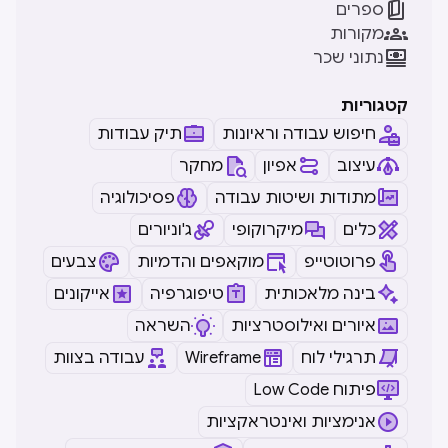

ספרים

מקורות

נתוני שכר
קטגוריות
חיפוש עבודה וראיונות
תיק עבודות
עיצוב
אפיון
מחקר
מתודות ושיטות עבודה
פסיכולוגיה
כלים
מיקרוקופי
ג'וניורים
פרוטוטייפ
מוקאפים והדמיות
צבעים
בינה מלאכותית
טיפוגרפיה
אייקונים
איורים ואילוסטרציות
השראה
תרגילי לוח
Wireframe
עבודה בצוות
Low Code פיתוח
אנימציות ואינטראקציות