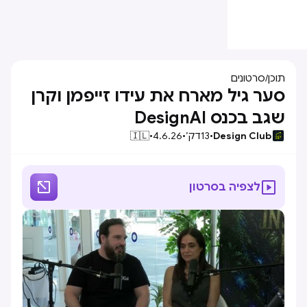
תוכן
/
סרטונים
סער גיל מארח את עידו זייפמן וקרן
שגב בכנס DesignAI
Design Club
•
13
דק׳
•
4.6.26
•
🇮🇱


לצפיה בסרטון