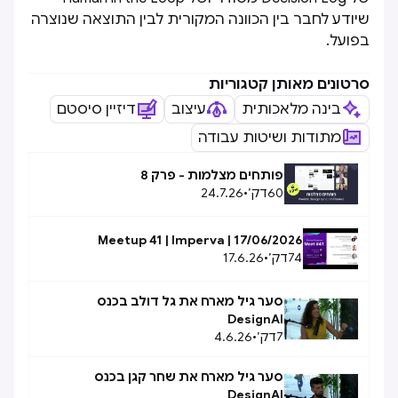
שיודע לחבר בין הכוונה המקורית לבין התוצאה שנוצרה
בפועל.
סרטונים מאותן קטגוריות
בינה מלאכותית
עיצוב
דיזיין סיסטם
מתודות ושיטות עבודה
פותחים מצלמות - פרק 8
60
דק׳
•
24.7.26
Meetup 41 | Imperva | 17/06/2026
74
דק׳
•
17.6.26
סער גיל מארח את גל דולב בכנס
DesignAI
7
דק׳
•
4.6.26
סער גיל מארח את שחר קגן בכנס
DesignAI