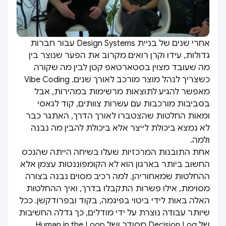
אחרי שנים של בניית Design Systems עבור חברות
גדולות, עידו וקרן רואים מקרוב את הפער שנוצר בין
מה שעובד מצוין בסטארטאפ קטן לבין מה שקורה
כשצריך לנהל מוצר מורכב לאורך שנים. Vibe Coding
מאפשר להגיע לתוצאות מרשימות במהירות, אבל
בסביבות מורכבות עם עשרות צוותים, קוד לגאסי
ומאות החלטות שהצטברו לאורך הדרך, האתגר כבר
לא נמצא ביכולת לייצר אלא ביכולת להבין מה נבנה
ולמה.
אחת התובנות המרכזיות שעלו בשיחה הייתה שהנכס
החשוב ביותר בארגון הוא לא הקומפוננטות עצמן אלא
ההחלטות שמאחוריהן. למה רכיב מסוים נבנה בצורה
מסוימת, אילו פשרות התקבלו בדרך, ואיך ההחלטות
האלה באות לידי ביטוי בפיגמה, בקוד ובפרודקשן. ככל
שיותר עבודה נוצרת על ידי מודלים, כך גדלה החשיבות
של Decision Log מסודר ושל Human in the Loop