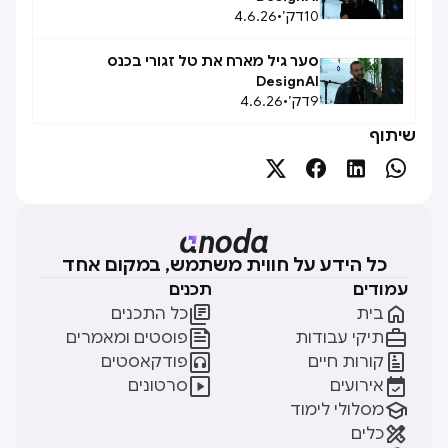
10
דק׳
•
4.6.26
סער גיל מארח את טל זגורי בכנס
DesignAI
9
דק׳
•
4.6.26
שיתוף




כל הידע על חווית משתמש, במקום אחד
עמודים
תכנים


בית
כל התכנים


תיקי עבודות
פוסטים ומאמרים


קורות חיים
פודקאסטים


אירועים
סרטונים

מסלולי לימוד

כלים