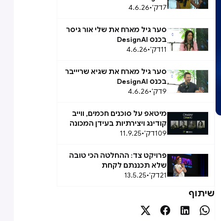
7
דק׳
•
4.6.26
סער גיל מארח את שלי אור גיסר
בכנס DesignAI
11
דק׳
•
4.6.26
סער גיל מארח את שגיא שריייבר
בכנס DesignAI
9
דק׳
•
4.6.26
מיטאפ על סוכנים חכמים, ווייב
קודינג ויצירתיות בעידן המכונה
109
דק׳
•
11.9.25
פרויקט צד: ההחלטה הכי טובה
שלא תכננתם לקחת
21
דק׳
•
13.5.25
שיתוף



