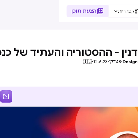

הצעת תוכן
קטגוריות
נין - ההסטוריה והעתיד של כנס
Design
•
48
דק׳
•
12.6.23
•
🇮🇱
