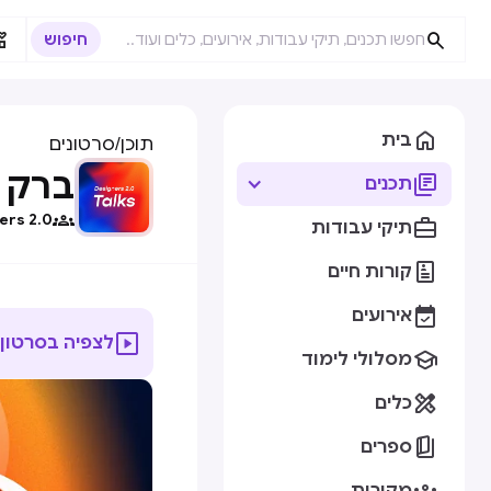



בית
תוכן
/
סרטונים
ברק ד

תכנים

ers 2.0

תיקי עבודות

קורות חיים

אירועים

לצפיה בסרטון

מסלולי לימוד

כלים

ספרים
