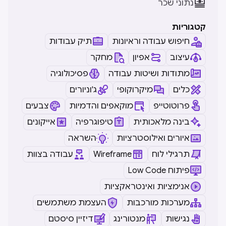

נתוני שכר
קטגוריות
חיפוש עבודה וראיונות
תיק עבודות
עיצוב
אפיון
מחקר
מתודות ושיטות עבודה
פסיכולוגיה
כלים
מיקרוקופי
ג'וניורים
פרוטוטייפ
מוקאפים והדמיות
צבעים
בינה מלאכותית
טיפוגרפיה
אייקונים
איורים ואילוסטרציות
השראה
תרגילי לוח
Wireframe
עבודה בצוות
Low Code פיתוח
אנימציות ואינטראקציות
מערכות מורכבות
העצמת משתמשים
נגישות
מנטורינג
דיזיין סיסטם