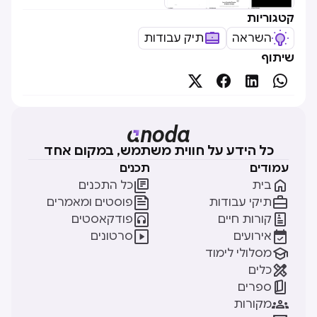
קטגוריות
השראה
תיק עבודות
שיתוף




כל הידע על חווית משתמש, במקום אחד
עמודים
תכנים


בית
כל התכנים


תיקי עבודות
פוסטים ומאמרים


קורות חיים
פודקאסטים


אירועים
סרטונים

מסלולי לימוד

כלים

ספרים

מקורות