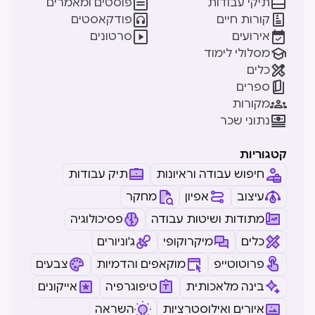


תיקי עבודות
פוסטים ומאמרים


קורות חיים
פודקאסטים


אירועים
סרטונים

מסלולי לימוד

כלים

ספרים

מקורות

נתוני שכר
קטגוריות
חיפוש עבודה וראיונות
תיק עבודות
עיצוב
אפיון
מחקר
מתודות ושיטות עבודה
פסיכולוגיה
כלים
מיקרוקופי
ג'וניורים
פרוטוטייפ
מוקאפים והדמיות
צבעים
בינה מלאכותית
טיפוגרפיה
אייקונים
איורים ואילוסטרציות
השראה