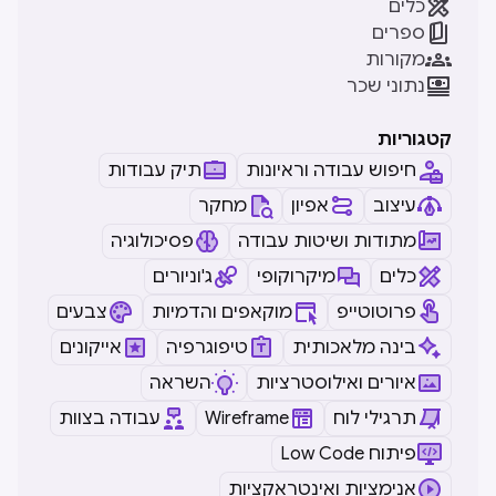

כלים

ספרים

מקורות

נתוני שכר
קטגוריות
חיפוש עבודה וראיונות
תיק עבודות
עיצוב
אפיון
מחקר
מתודות ושיטות עבודה
פסיכולוגיה
כלים
מיקרוקופי
ג'וניורים
פרוטוטייפ
מוקאפים והדמיות
צבעים
בינה מלאכותית
טיפוגרפיה
אייקונים
איורים ואילוסטרציות
השראה
תרגילי לוח
Wireframe
עבודה בצוות
Low Code פיתוח
אנימציות ואינטראקציות