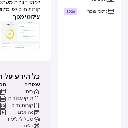
מקורות
קורות חיים לפי מיל

נתוני שכר
2026
צילומי מסך
כל הידע על 
עמודים
תכנ


בית


תיקי עבודות


קורות חיים


אירועים

מסלולי לימוד

כלים