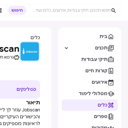



בית
כלים
scan

תכנים

גרסא חי

תיקי עבודות

קורות חיים

אירועים

לינקים

מסלולי לימוד
תיאור

כלים
Jobscan עוזר

ספרים
והכישורים העיקריים 
לראיונות מספיקים 
