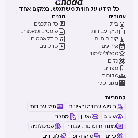
כל הידע על חווית משתמש, במקום אחד
עמודים
תכנים


בית
כל התכנים


תיקי עבודות
פוסטים ומאמרים


קורות חיים
פודקאסטים


אירועים
סרטונים

מסלולי לימוד

כלים

ספרים

מקורות

נתוני שכר
קטגוריות
חיפוש עבודה וראיונות
תיק עבודות
עיצוב
אפיון
מחקר
מתודות ושיטות עבודה
פסיכולוגיה
כלים
מיקרוקופי
ג'וניורים