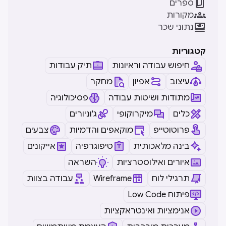

ספרים

מקורות

נתוני שכר
קטגוריות
חיפוש עבודה וראיונות
תיק עבודות
עיצוב
אפיון
מחקר
מתודות ושיטות עבודה
פסיכולוגיה
כלים
מיקרוקופי
ג'וניורים
פרוטוטייפ
מוקאפים והדמיות
צבעים
בינה מלאכותית
טיפוגרפיה
אייקונים
איורים ואילוסטרציות
השראה
תרגילי לוח
Wireframe
עבודה בצוות
Low Code פיתוח
אנימציות ואינטראקציות