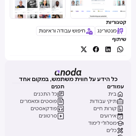
קטגוריות
מנטורינג
חיפוש עבודה וראיונות
שיתוף




כל הידע על חווית משתמש, במקום אחד
עמודים
תכנים


בית
כל התכנים


תיקי עבודות
פוסטים ומאמרים


קורות חיים
פודקאסטים


אירועים
סרטונים

מסלולי לימוד

כלים