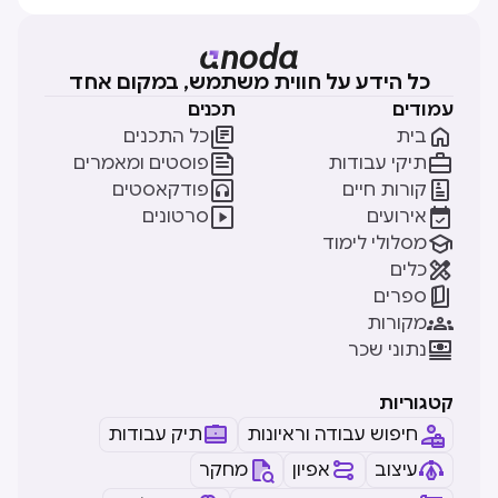
כל הידע על חווית משתמש, במקום אחד
עמודים
תכנים


בית
כל התכנים


תיקי עבודות
פוסטים ומאמרים


קורות חיים
פודקאסטים


אירועים
סרטונים

מסלולי לימוד

כלים

ספרים

מקורות

נתוני שכר
קטגוריות
חיפוש עבודה וראיונות
תיק עבודות
עיצוב
אפיון
מחקר