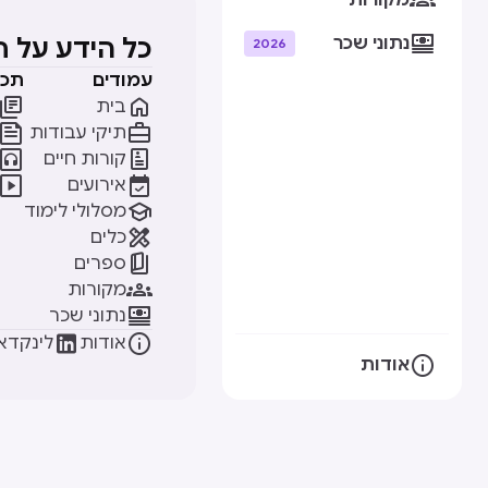
מקורות

נתוני שכר
כל הידע על 
2026
עמודים
תכנ


בית


תיקי עבודות


קורות חיים


אירועים

מסלולי לימוד

כלים

ספרים

מקורות

נתוני שכר


אודות
לינקדאי

אודות