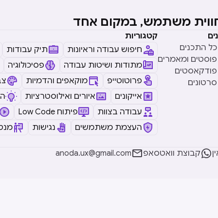
חווית משתמש, במקום אחד
ים
קטגוריות
כל התכנים
חיפוש עבודה וראיונות
תיק עבודות
פוסטים ומאמרים
מתודות ושיטות עבודה
פסיכולוגיה
פודקאסטים
פרוטוטייפ
מוקאפים והדמיות
צב
סרטונים
אייקונים
איורים ואילוסטרציות
ה
עבודה בצוות
Low Code פיתוח
העצמת משתמשים
נגישות
מנטו


ן
קבוצת וואטסאפ
anoda.ux@gmail.com