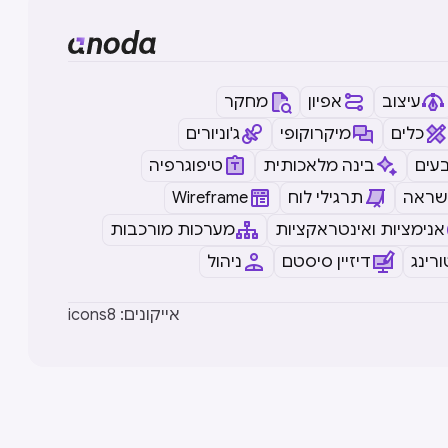
עיצוב
אפיון
מחקר
כלים
מיקרוקופי
ג'וניורים
עים
בינה מלאכותית
טיפוגרפיה
שראה
תרגילי לוח
Wireframe
אנימציות ואינטראקציות
מערכות מורכבות
רינג
דיזיין סיסטם
ניהול
icons8 :אייקונים