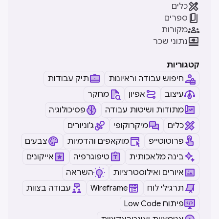

כלים

ספרים

מקורות

נתוני שכר
קטגוריות
חיפוש עבודה וראיונות
תיק עבודות
עיצוב
אפיון
מחקר
מתודות ושיטות עבודה
פסיכולוגיה
כלים
מיקרוקופי
ג'וניורים
פרוטוטייפ
מוקאפים והדמיות
צבעים
בינה מלאכותית
טיפוגרפיה
אייקונים
איורים ואילוסטרציות
השראה
תרגילי לוח
Wireframe
עבודה בצוות
Low Code פיתוח