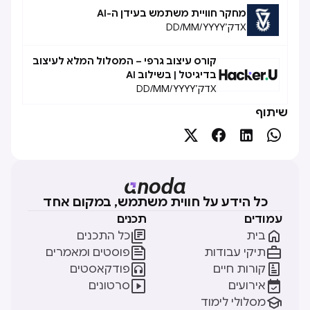
מחקר חוויית משתמש בעידן ה-AI
X
דק׳
DD/MM/YYYY
קורס עיצוב גרפי – המסלול המלא לעיצוב
בדיגיטל | בשילוב AI
X
דק׳
DD/MM/YYYY
שיתוף




כל הידע על חווית משתמש, במקום אחד
עמודים
תכנים


בית
כל התכנים


תיקי עבודות
פוסטים ומאמרים


קורות חיים
פודקאסטים


אירועים
סרטונים

מסלולי לימוד