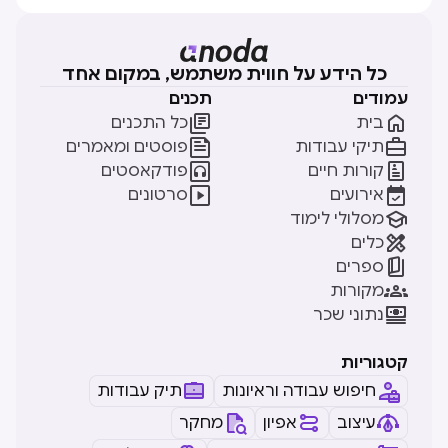
כל הידע על חווית משתמש, במקום אחד
עמודים
תכנים


בית
כל התכנים


תיקי עבודות
פוסטים ומאמרים


קורות חיים
פודקאסטים


אירועים
סרטונים

מסלולי לימוד

כלים

ספרים

מקורות

נתוני שכר
קטגוריות
חיפוש עבודה וראיונות
תיק עבודות
עיצוב
אפיון
מחקר