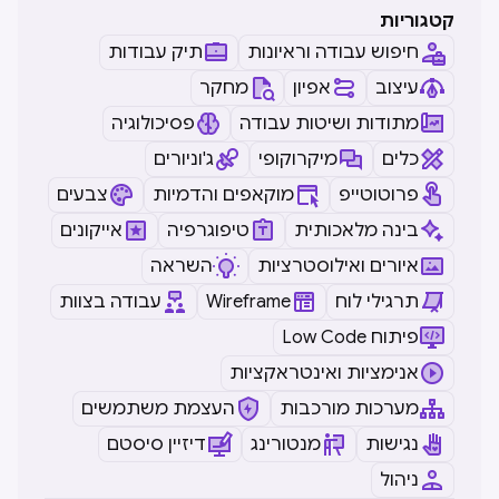
קטגוריות
חיפוש עבודה וראיונות
תיק עבודות
עיצוב
אפיון
מחקר
מתודות ושיטות עבודה
פסיכולוגיה
כלים
מיקרוקופי
ג'וניורים
פרוטוטייפ
מוקאפים והדמיות
צבעים
בינה מלאכותית
טיפוגרפיה
אייקונים
איורים ואילוסטרציות
השראה
תרגילי לוח
Wireframe
עבודה בצוות
Low Code פיתוח
אנימציות ואינטראקציות
מערכות מורכבות
העצמת משתמשים
נגישות
מנטורינג
דיזיין סיסטם
ניהול