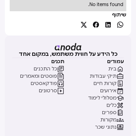
No items found.
שיתוף




כל הידע על חווית משתמש, במקום אחד
עמודים
תכנים


בית
כל התכנים


תיקי עבודות
פוסטים ומאמרים


קורות חיים
פודקאסטים


אירועים
סרטונים

מסלולי לימוד

כלים

ספרים

מקורות

נתוני שכר