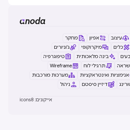
עיצוב
אפיון
מחקר
כלים
מיקרוקופי
ג'וניורים
עים
בינה מלאכותית
טיפוגרפיה
שראה
תרגילי לוח
Wireframe
אנימציות ואינטראקציות
מערכות מורכבות
רינג
דיזיין סיסטם
ניהול
icons8 :אייקונים