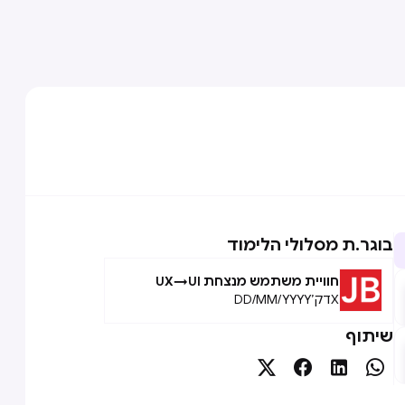
בוגר.ת מסלולי הלימוד
חוויית משתמש מנצחת UX→UI
X
דק׳
DD/MM/YYYY
שיתוף



