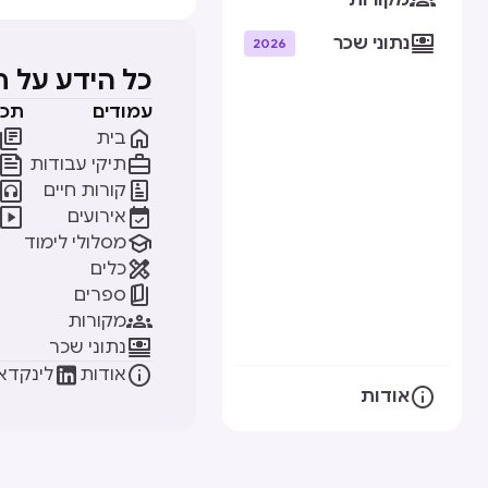
מקורות

נתוני שכר
2026
כל הידע על 
עמודים
תכנ


בית


תיקי עבודות


קורות חיים


אירועים

מסלולי לימוד

כלים

ספרים

מקורות

נתוני שכר


אודות
לינקדאי

אודות