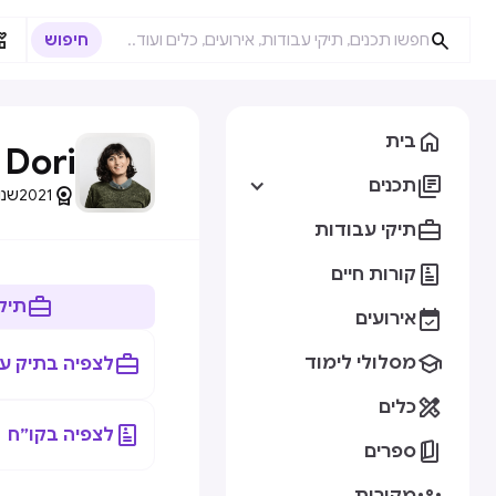



בית
 Dori

תכנים

2021
שנות

תיקי עבודות

קורות חיים

תיק

אירועים


מסלולי לימוד
לצפיה בתיק ע

כלים

לצפיה בקו״ח

ספרים
