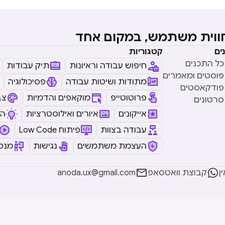
חווית משתמש, במקום אחד
ים
קטגוריות
כל התכנים
חיפוש עבודה וראיונות
תיק עבודות
פוסטים ומאמרים
מתודות ושיטות עבודה
פסיכולוגיה
פודקאסטים
פרוטוטייפ
מוקאפים והדמיות
צב
סרטונים
אייקונים
איורים ואילוסטרציות
ה
עבודה בצוות
Low Code פיתוח
העצמת משתמשים
נגישות
מנטו


ן
קבוצת וואטסאפ
anoda.ux@gmail.com