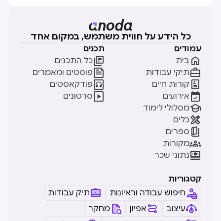
כל הידע על חווית משתמש, במקום אחד
עמודים
תכנים


בית
כל התכנים


תיקי עבודות
פוסטים ומאמרים


קורות חיים
פודקאסטים


אירועים
סרטונים

מסלולי לימוד

כלים

ספרים

מקורות

נתוני שכר
קטגוריות
חיפוש עבודה וראיונות
תיק עבודות
עיצוב
אפיון
מחקר