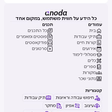
כל הידע על חווית משתמש, במקום אחד
עמודים
תכנים


בית
כל התכנים


תיקי עבודות
פוסטים ומאמרים


קורות חיים
פודקאסטים


אירועים
סרטונים

מסלולי לימוד

כלים

ספרים

מקורות

נתוני שכר
קטגוריות
חיפוש עבודה וראיונות
תיק עבודות
עיצוב
אפיון
מחקר