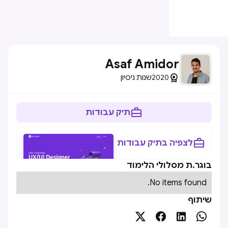
Asaf Amidor

2020
שנות ניסיון

תיק עבודות

לצפיה בתיק עבודות
בוגר.ת מסלולי הלימוד
No items found.
שיתוף



