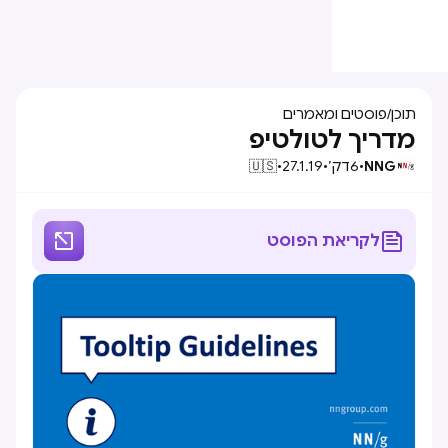
תוכן
/
פוסטים ומאמרים
מדריך לטולטיפ
NNG
•
6
דק׳
•
27.1.19
•
🇺🇸


לקריאת הפוסט