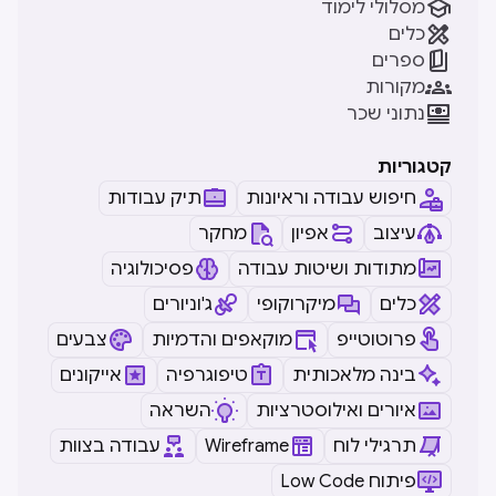

מסלולי לימוד

כלים

ספרים

מקורות

נתוני שכר
קטגוריות
חיפוש עבודה וראיונות
תיק עבודות
עיצוב
אפיון
מחקר
מתודות ושיטות עבודה
פסיכולוגיה
כלים
מיקרוקופי
ג'וניורים
פרוטוטייפ
מוקאפים והדמיות
צבעים
בינה מלאכותית
טיפוגרפיה
אייקונים
איורים ואילוסטרציות
השראה
תרגילי לוח
Wireframe
עבודה בצוות
Low Code פיתוח