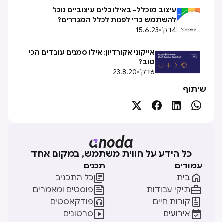
עיצוב מוכלל- באילו כלים עיצוביים נוכל
להשתמש כדי לפנות לכלל המגדרים?
4
דק׳
•
15.6.23
אייקוני אקורדיון: אילו סמנים עובדים הכי
טוב?
6
דק׳
•
23.8.20
שיתוף




כל הידע על חווית משתמש, במקום אחד
עמודים
תכנים


בית
כל התכנים


תיקי עבודות
פוסטים ומאמרים


קורות חיים
פודקאסטים


אירועים
סרטונים