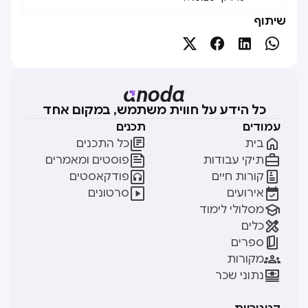
שיתוף




כל הידע על חווית משתמש, במקום אחד
עמודים
תכנים


בית
כל התכנים


תיקי עבודות
פוסטים ומאמרים


קורות חיים
פודקאסטים


אירועים
סרטונים

מסלולי לימוד

כלים

ספרים

מקורות

נתוני שכר