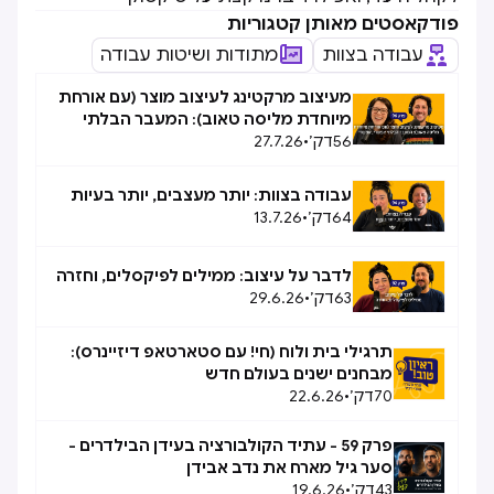
פודקאסטים מאותן קטגוריות
עבודה בצוות
מתודות ושיטות עבודה
מעיצוב מרקטינג לעיצוב מוצר (עם אורחת
מיוחדת מליסה טאוב): המעבר הבלתי
56
דק׳
•
27.7.26
אפשרי, אפשרי
עבודה בצוות: יותר מעצבים, יותר בעיות
64
דק׳
•
13.7.26
לדבר על עיצוב: ממילים לפיקסלים, וחזרה
63
דק׳
•
29.6.26
תרגילי בית ולוח (חי! עם סטארטאפ דיזיינרס):
מבחנים ישנים בעולם חדש
70
דק׳
•
22.6.26
פרק 59 - עתיד הקולבורציה בעידן הבילדרים -
סער גיל מארח את נדב אבידן
43
דק׳
•
19.6.26