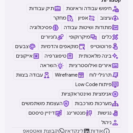
קטגוריות
חיפוש עבודה וראיונות
תיק עבודות
עיצוב
אפיון
מחקר
מתודות ושיטות עבודה
פסיכולוגיה
כלים
מיקרוקופי
ג'וניורים
פרוטוטייפ
מוקאפים והדמיות
צבעים
בינה מלאכותית
טיפוגרפיה
אייקונים
איורים ואילוסטרציות
השראה
תרגילי לוח
Wireframe
עבודה בצוות
Low Code פיתוח
אנימציות ואינטראקציות
מערכות מורכבות
העצמת משתמשים
נגישות
מנטורינג
דיזיין סיסטם
ניהול



אודות
לינקדאין
קבוצת וואטסאפ