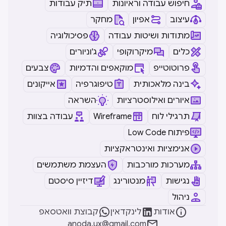
חיפוש עבודה וראיונות
תיק עבודות
עיצוב
אפיון
מחקר
מתודות ושיטות עבודה
פסיכולוגיה
כלים
מיקרוקופי
ג'וניורים
פרוטוטייפ
מוקאפים והדמיות
צבעים
בינה מלאכותית
טיפוגרפיה
אייקונים
איורים ואילוסטרציות
השראה
תרגילי לוח
Wireframe
עבודה בצוות
Low Code פיתוח
אנימציות ואינטראקציות
מערכות מורכבות
העצמת משתמשים
נגישות
מנטורינג
דיזיין סיסטם
ניהול



אודות
לינקדאין
קבוצת וואטסאפ

anoda.ux@gmail.com