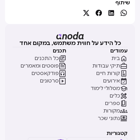
שיתוף




כל הידע על חווית משתמש, במקום אחד
עמודים
תכנים


בית
כל התכנים


תיקי עבודות
פוסטים ומאמרים


קורות חיים
פודקאסטים


אירועים
סרטונים

מסלולי לימוד

כלים

ספרים

מקורות

נתוני שכר
קטגוריות