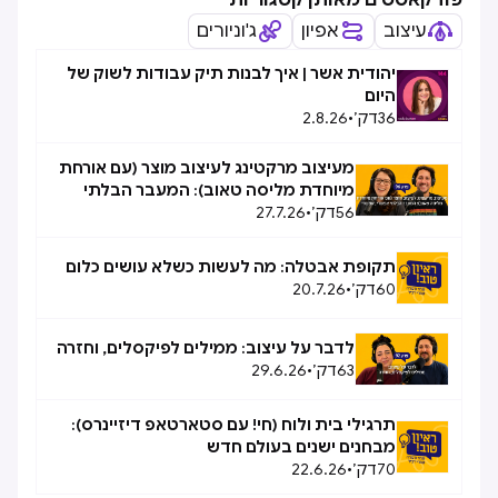
פודקאסטים מאותן קטגוריות
עיצוב
אפיון
ג'וניורים
יהודית אשר | איך לבנות תיק עבודות לשוק של
היום
36
דק׳
•
2.8.26
מעיצוב מרקטינג לעיצוב מוצר (עם אורחת
מיוחדת מליסה טאוב): המעבר הבלתי
56
דק׳
•
27.7.26
אפשרי, אפשרי
תקופת אבטלה: מה לעשות כשלא עושים כלום
60
דק׳
•
20.7.26
לדבר על עיצוב: ממילים לפיקסלים, וחזרה
63
דק׳
•
29.6.26
תרגילי בית ולוח (חי! עם סטארטאפ דיזיינרס):
מבחנים ישנים בעולם חדש
70
דק׳
•
22.6.26