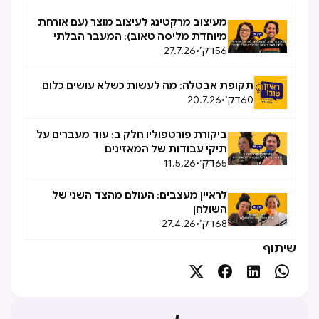
מעיצוב מרקטינג לעיצוב מוצר (עם אורחת
מיוחדת מליסה טאוב): המעבר הבלתי
56
דק׳
•
27.7.26
אפשרי, אפשרי
תקופת אבטלה: מה לעשות כשלא עושים כלום
60
דק׳
•
20.7.26
ביקורת פורטפוליו חלק ב: עוד מעברים על
תיקי עבודות של המאזינים
65
דק׳
•
11.5.26
לראיין מעצבים: העולם מהצד השני של
השולחן
68
דק׳
•
27.4.26
שיתוף



