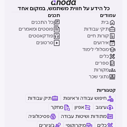
כל הידע על חווית משתמש, במקום אחד
עמודים
תכנים


בית
כל התכנים


תיקי עבודות
פוסטים ומאמרים


קורות חיים
פודקאסטים


אירועים
סרטונים

מסלולי לימוד

כלים

ספרים

מקורות

נתוני שכר
קטגוריות
חיפוש עבודה וראיונות
תיק עבודות
עיצוב
אפיון
מחקר
מתודות ושיטות עבודה
פסיכולוגיה
כלים
מיקרוקופי
ג'וניורים