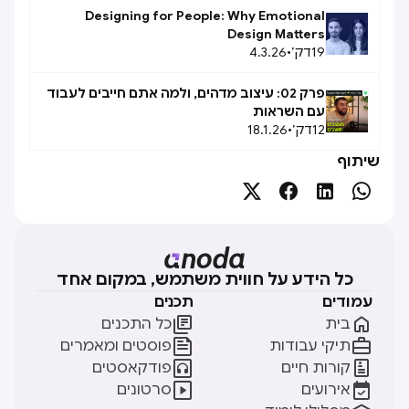
Designing for People: Why Emotional
Design Matters
19
דק׳
•
4.3.26
פרק 02: עיצוב מדהים, ולמה אתם חייבים לעבוד
עם השראות
12
דק׳
•
18.1.26
שיתוף




כל הידע על חווית משתמש, במקום אחד
עמודים
תכנים


בית
כל התכנים


תיקי עבודות
פוסטים ומאמרים


קורות חיים
פודקאסטים


אירועים
סרטונים