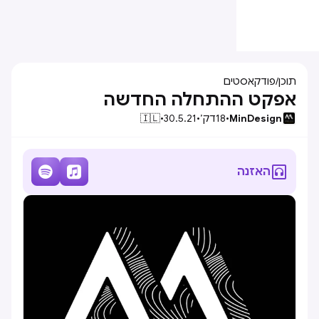
תוכן
/
פודקאסטים
אפקט ההתחלה החדשה
MinDesign
•
18
דק׳
•
30.5.21
•
🇮🇱



האזנה