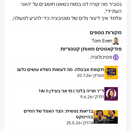
נסביר מה קורה לנו במוח כשאנו חושבים על 'האני
העתידי',
ונלמד איך ליצור גלים של מוטיבציה כדי להניע לפעולה.
מקורות נוספים
Tom Even
פודקאסטים מאותן קטגוריות
פסיכולוגיה
תקופת אבטלה: מה לעשות כשלא עושים כלום
60
דק׳
•
20.7.26
ד״ר מריה בלכר | מי אני בעידן ה AI?
31
דק׳
•
9.6.26
בריאות נפשית: הצד האפל של החיים
בהייטקס
74
דק׳
•
25.5.26