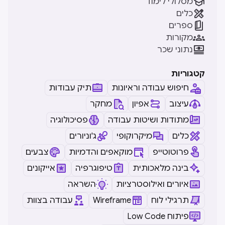

מסלולי לימוד

כלים

ספרים

מקורות

נתוני שכר
קטגוריות
חיפוש עבודה וראיונות
תיק עבודות
עיצוב
אפיון
מחקר
מתודות ושיטות עבודה
פסיכולוגיה
כלים
מיקרוקופי
ג'וניורים
פרוטוטייפ
מוקאפים והדמיות
צבעים
בינה מלאכותית
טיפוגרפיה
אייקונים
איורים ואילוסטרציות
השראה
תרגילי לוח
Wireframe
עבודה בצוות
Low Code פיתוח