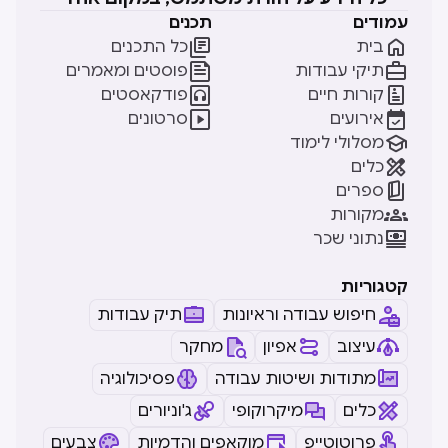
עמודים
תכנים


בית
כל התכנים


תיקי עבודות
פוסטים ומאמרים


קורות חיים
פודקאסטים


אירועים
סרטונים

מסלולי לימוד

כלים

ספרים

מקורות

נתוני שכר
קטגוריות
חיפוש עבודה וראיונות
תיק עבודות
עיצוב
אפיון
מחקר
מתודות ושיטות עבודה
פסיכולוגיה
כלים
מיקרוקופי
ג'וניורים
פרוטוטייפ
מוקאפים והדמיות
צבעים