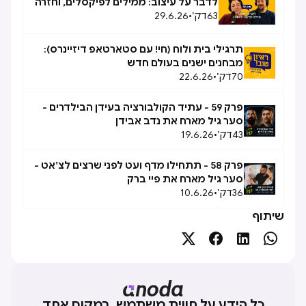
לדבר על עיצוב: ממילים לפיקסלים, וחזרה
63
דק׳
•
29.6.26
תרגילי בית ולוח (חי! עם סטארטאפ דיזיינרס):
מבחנים ישנים בעולם חדש
70
דק׳
•
22.6.26
פרק 59 - עתיד הקולבורציה בעידן הבילדרים -
סער גיל מארח את נדב אבידן
43
דק׳
•
19.6.26
פרק 58 - תתחילו מדף ועט לפני שרצים לצ׳אט -
סער גיל מארח את פיי ברק
36
דק׳
•
10.6.26
שיתוף




כל הידע על חווית משתמש, במקום אחד