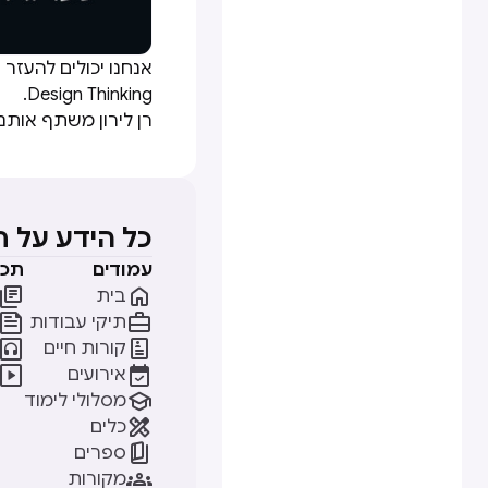
אנחנו יכולים להעז
Design Thinking.
רן לירון משתף אותנ
כל הידע על 
עמודים
תכנ


בית


תיקי עבודות


קורות חיים


אירועים

מסלולי לימוד

כלים

ספרים

מקורות