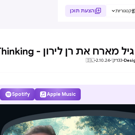

הצעת תוכן
קטגוריות
רח את רן לירון - AI Design Thinking - פרק 29
Desi
•
33
דק׳
•
2.10.24
•
🇮🇱


Spotify
Apple Music