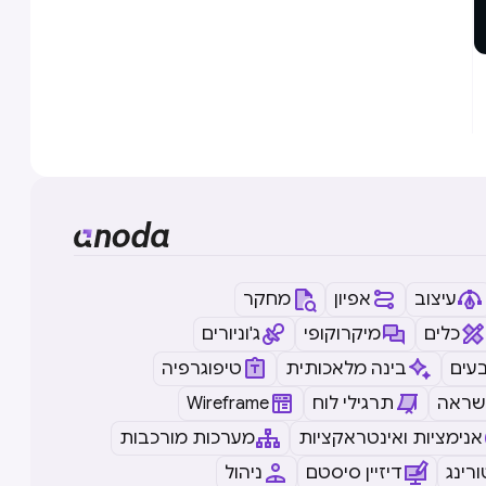
עיצוב
אפיון
מחקר
כלים
מיקרוקופי
ג'וניורים
עים
בינה מלאכותית
טיפוגרפיה
שראה
תרגילי לוח
Wireframe
אנימציות ואינטראקציות
מערכות מורכבות
רינג
דיזיין סיסטם
ניהול