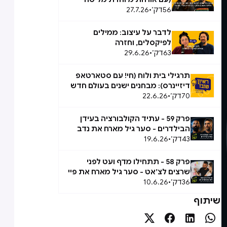
56
דק׳
•
27.7.26
טאוב): המעבר הבלתי אפשרי,
אפשרי
לדבר על עיצוב: ממילים
לפיקסלים, וחזרה
63
דק׳
•
29.6.26
תרגילי בית ולוח (חי! עם סטארטאפ
דיזיינרס): מבחנים ישנים בעולם חדש
70
דק׳
•
22.6.26
פרק 59 - עתיד הקולבורציה בעידן
הבילדרים - סער גיל מארח את נדב
43
אבידן
דק׳
•
19.6.26
פרק 58 - תתחילו מדף ועט לפני
שרצים לצ׳אט - סער גיל מארח את פיי
36
ברק
דק׳
•
10.6.26
שיתוף



