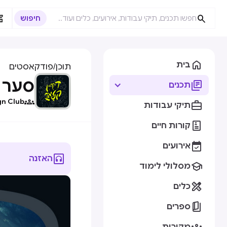



בית
תוכן
/
פודקאסטים
סער גיל מא

תכנים

gn Club

תיקי עבודות

קורות חיים

אירועים

האזנה

מסלולי לימוד

כלים

ספרים
