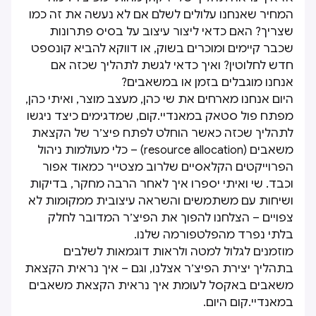
המחיר שאנחנו עלולים לשלם אם לא נעשה את זה כמו
שצריך? האם כדאי ליצור עיצוב על בסיס פתרונות
שכבר קיימים ומוכרים בשוק, או דווקא להביא קונספט
חדש לחלוטין? ואיך כדאי לגשת לתהליך שכזה אם
אנחנו מוגבלים בזמן או במשאבים?
היום אנחנו מארחים את שי כהן, מעצב מוצר, ואיתי כהן,
מפתח פול סטאק במאנדיי.קום, שמדגימים כיצד ניגשו
לתהליך שכזה כאשר הוחלט לפתח פיצ׳ר של הקצאת
משאבים (resource allocation) – כלי מעולמות ניהול
הפרוייקטים הקלאסיים שלרוב מצטייר כמאוד אפור
וכבד. שי ואיתי יספרו איך לאחר הרבה מחקר, בדיקות
ושיחות עם משתמשים והשראה עיצובית ממקומות לא
צפויים – הצלחנו להפוך את הפיצ׳ר המדובר לחלק
בלתי נפרד מהפלטפורמה שלנו.
מוזמנים לגלול למטה ולראות דוגמאות לשלבים
בתהליך יצירת הפיצ׳ר אצלנו, וגם – איך נראית הקצאת
משאבים באקסל לעומת איך נראית הקצאת משאבים
במאנדיי.קום היום.