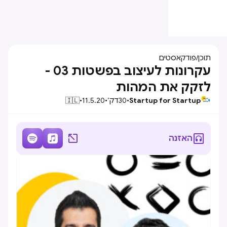
תוכן
/
פודקאסטים
עקרונות לעיצוב בפשטות 03 -
לזקק את המהות
Startup for Startup
•
30
דק׳
•
11.5.20
•
🇮🇱




האזנה