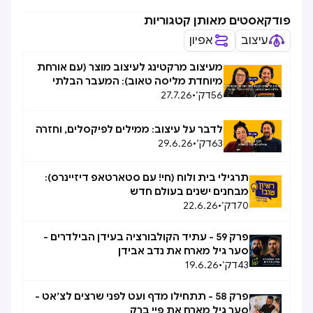
פודקאסטים מאותן קטגוריות
עיצוב
אפיון
מעיצוב מרקטינג לעיצוב מוצר (עם אורחת
מיוחדת מליסה טאוב): המעבר הבלתי
56
דק׳
•
27.7.26
אפשרי, אפשרי
לדבר על עיצוב: ממילים לפיקסלים, וחזרה
63
דק׳
•
29.6.26
תרגילי בית ולוח (חי! עם סטארטאפ דיזיינרס):
מבחנים ישנים בעולם חדש
70
דק׳
•
22.6.26
פרק 59 - עתיד הקולבורציה בעידן הבילדרים -
סער גיל מארח את נדב אבידן
43
דק׳
•
19.6.26
פרק 58 - תתחילו מדף ועט לפני שרצים לצ׳אט -
סער גיל מארח את פיי ברק