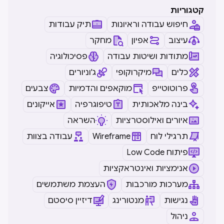
קטגוריות
חיפוש עבודה וראיונות
תיק עבודות
עיצוב
אפיון
מחקר
מתודות ושיטות עבודה
פסיכולוגיה
כלים
מיקרוקופי
ג'וניורים
פרוטוטייפ
מוקאפים והדמיות
צבעים
בינה מלאכותית
טיפוגרפיה
אייקונים
איורים ואילוסטרציות
השראה
תרגילי לוח
Wireframe
עבודה בצוות
Low Code פיתוח
אנימציות ואינטראקציות
מערכות מורכבות
העצמת משתמשים
נגישות
מנטורינג
דיזיין סיסטם
ניהול