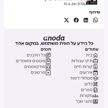
36
דק׳
•
10.6.26
שיתוף




כל הידע על חווית משתמש, במקום אחד
עמודים
תכנים


בית
כל התכנים


תיקי עבודות
פוסטים ומאמרים


קורות חיים
פודקאסטים


אירועים
סרטונים

מסלולי לימוד

כלים

ספרים

מקורות

נתוני שכר