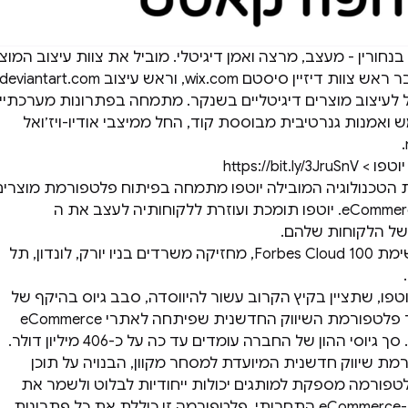
נחורין - מעצב, מרצה ואמן דיגיטלי. מוביל את צוות עיצוב המוצ
 לעיצוב מוצרים דיגיטליים בשנקר. מתמחה בפתרונות מערכתיי
 ואמנות גנרטיבית מבוססת קוד, החל ממיצבי אודיו-ויז׳ואל
https://bit.
ת הטכנולוגיה המובילה יוטפו מתמחה בפיתוח פלטפורמת מוצרים
שיווקיים לעולם ה-eCommerce. יוטפו תומכת ועוזרת ללקוחותיה לעצב את ה
יוטפו המדורגת ברשימת Forbes Cloud 100, מחזיקה משרדים בניו יורק, לונדון, תל
טפו, שתציין בקיץ הקרוב עשור להיווסדה, סבב גיוס בהיקף של
230 מיליון דולר עבור פלטפורמת השיווק החדשנית שפיתחה לאתרי eCommerce
ובכך הפכה ליוניקורן. סך גיוסי ההון של החברה עומדים עד כה על כ-406 מיליון דולר.
מת שיווק חדשנית המיועדת למסחר מקוון, הבנויה על תוכן
לטפורמה מספקת למותגים יכולות ייחודיות לבלוט ולשמר את
לקוחותיהם בעולם ה-eCommerce התחרותי. פלטפורמה זו כוללת את כל פתרונות