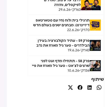
לדבר על עיצוב: ממילים
לפיקסלים, וחזרה
63
דק׳
•
29.6.26
תרגילי בית ולוח (חי! עם סטארטאפ
דיזיינרס): מבחנים ישנים בעולם חדש
70
דק׳
•
22.6.26
פרק 59 - עתיד הקולבורציה בעידן
הבילדרים - סער גיל מארח את נדב
43
אבידן
דק׳
•
19.6.26
פרק 58 - תתחילו מדף ועט לפני
שרצים לצ׳אט - סער גיל מארח את פיי
36
ברק
דק׳
•
10.6.26
שיתוף



