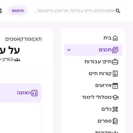



בית
תוכן
/
פודקאסטים
על עי

תכנים

•
52
דק׳
•

תיקי עבודות

קורות חיים

אירועים

האזנה

מסלולי לימוד

כלים

ספרים
