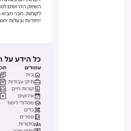
השיווק הדרושים למו
ייחודיות ובעלות יחס
כל הידע על 
עמודים
תכנ


בית


תיקי עבודות


קורות חיים


אירועים

מסלולי לימוד

כלים

ספרים

מקורות
