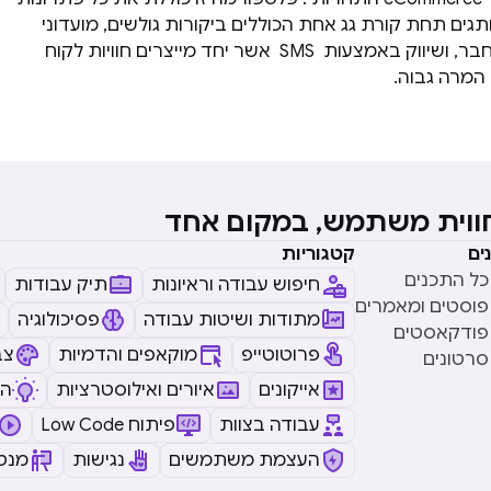
תגים תחת קורת גג אחת הכוללים ביקורות גולשים, מועדוני
לקוחות, חבר מביא חבר, ושיווק באמצעות SMS אשר יחד מייצרים חוויות לקוח
 המרה גבוה.
חווית משתמש, במקום אחד
ים
קטגוריות
כל התכנים
חיפוש עבודה וראיונות
תיק עבודות
פוסטים ומאמרים
מתודות ושיטות עבודה
פסיכולוגיה
פודקאסטים
פרוטוטייפ
מוקאפים והדמיות
צב
סרטונים
אייקונים
איורים ואילוסטרציות
ה
עבודה בצוות
Low Code פיתוח
העצמת משתמשים
נגישות
מנטו