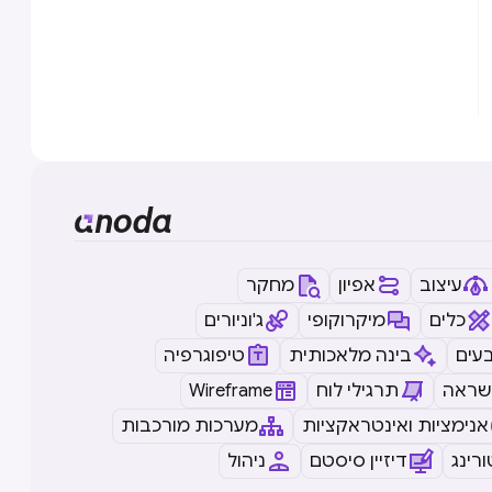
עיצוב
אפיון
מחקר
כלים
מיקרוקופי
ג'וניורים
עים
בינה מלאכותית
טיפוגרפיה
שראה
תרגילי לוח
Wireframe
אנימציות ואינטראקציות
מערכות מורכבות
רינג
דיזיין סיסטם
ניהול