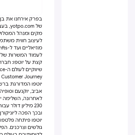
בפרק אירחנו את בן ב
מקים ומנהל המסלול
לעיצוב חווית משתמש
מוזיאליים ועד ל-nfts.
לעמוד המשרות של יוטפו > ly/3JruSnV
קצת על יוטפו: חבר
Customer Journey של הלקוחות שלהם.
אביב, יוקנעם וסופיה.
לאחרונה, השלימה יו
יוטפו פיתחה פלטפור
גולשים וצרכנים. הפ