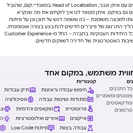
השבוע אנחנו מדברים עם איתן אבני, Head of Localization במאנדיי.קום, שהוביל
 גם בוויקס. איתן מספר לנו איך לוקחים את מה שנקרא
ותו למכונה משומנת – כזו ששמה דגש על תוכן וכן על פיתוח
יך התרגום של פיצ׳רים חדשים להתבצע בצורה אוטומטית,
ומצליחה לחבר את כל היחידות העסקיות בחברה – החל מ-Customer Experience
יבות האסטרטגית של חדירה לשווקים חדשים.
חווית משתמש, במקום אחד
ים
קטגוריות
כל התכנים
חיפוש עבודה וראיונות
תיק עבודות
פוסטים ומאמרים
מתודות ושיטות עבודה
פסיכולוגיה
פודקאסטים
פרוטוטייפ
מוקאפים והדמיות
צב
סרטונים
אייקונים
איורים ואילוסטרציות
ה
עבודה בצוות
Low Code פיתוח