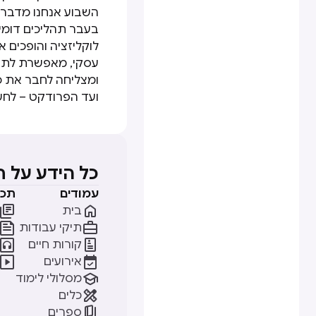
בעבר תהליכים דומים
לוקליזציה והופכים א
עסקי, מאפשרת לתהל
ועד הפרודקט – לחש
כל הידע על 
עמודים
תכנ


בית


תיקי עבודות


קורות חיים


אירועים

מסלולי לימוד

כלים

ספרים