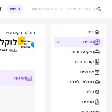



בית
תוכן
/
פודקאסטים
לוקלי

תכנים

Startup

תיקי עבודות

קורות חיים

אירועים

האזנה

מסלולי לימוד

כלים

ספרים
