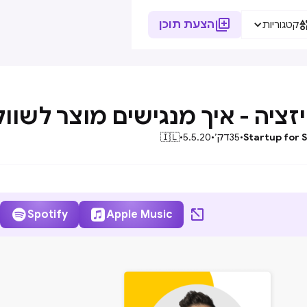

הצעת תוכן
קטגוריות
זציה - איך מנגישים מוצר לשוו
Startup for 
•
35
דק׳
•
5.5.20
•
🇮🇱



Spotify
Apple Music