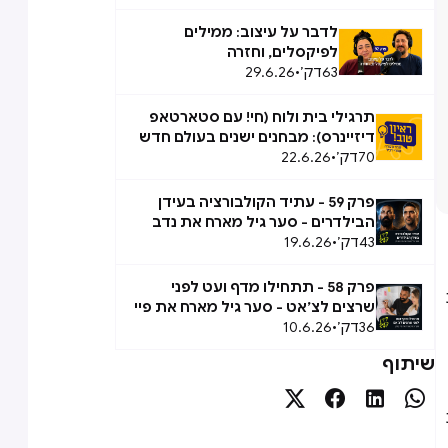
אפשרי
לדבר על עיצוב: ממילים
לפיקסלים, וחזרה
63
דק׳
•
29.6.26
תרגילי בית ולוח (חי! עם סטארטאפ
דיזיינרס): מבחנים ישנים בעולם חדש
70
דק׳
•
22.6.26
פרק 59 - עתיד הקולבורציה בעידן
הבילדרים - סער גיל מארח את נדב
43
אבידן
דק׳
•
19.6.26
פרק 58 - תתחילו מדף ועט לפני
שרצים לצ׳אט - סער גיל מארח את פיי
36
ברק
דק׳
•
10.6.26
שיתוף



