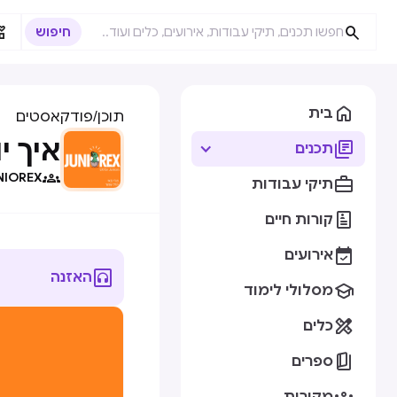



בית
תוכן
/
פודקאסטים
איך י

תכנים

NIOREX

תיקי עבודות

קורות חיים

אירועים

האזנה

מסלולי לימוד

כלים

ספרים
