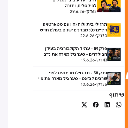
לדבר על עיצוב: ממילים
לפיקסלים, וחזרה
63
דק׳
•
29.6.26
תרגילי בית ולוח (חי! עם סטארטאפ
דיזיינרס): מבחנים ישנים בעולם חדש
70
דק׳
•
22.6.26
פרק 59 - עתיד הקולבורציה בעידן
הבילדרים - סער גיל מארח את נדב
43
אבידן
דק׳
•
19.6.26
פרק 58 - תתחילו מדף ועט לפני
שרצים לצ׳אט - סער גיל מארח את פיי
36
ברק
דק׳
•
10.6.26
שיתוף



