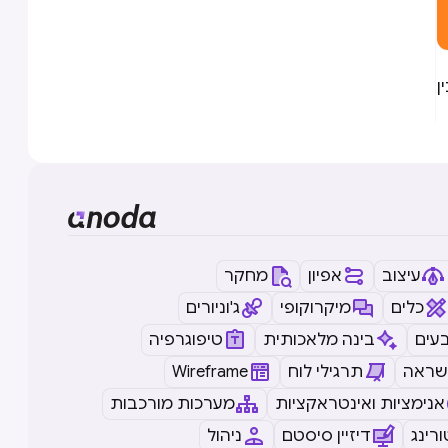
ן
עיצוב
אפיון
מחקר
כלים
מיקרוקופי
ג'וניורים
עים
בינה מלאכותית
טיפוגרפיה
שראה
תרגילי לוח
Wireframe
אנימציות ואינטראקציות
מערכות מורכבות
רינג
דיזיין סיסטם
ניהול