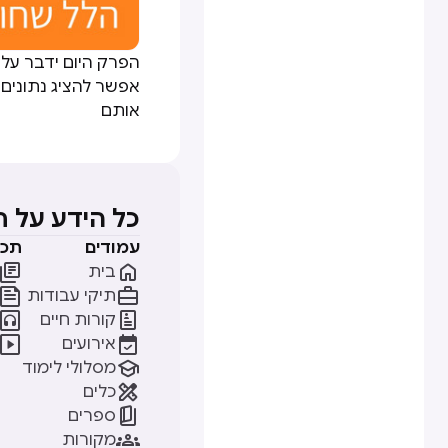
הפרק היום ידבר על א
אפשר להציג נתונים
אותם
כל הידע על 
עמודים
תכנ


בית


תיקי עבודות


קורות חיים


אירועים

מסלולי לימוד

כלים

ספרים

מקורות