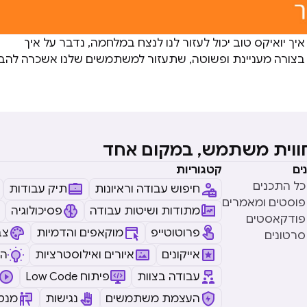
יך יואיקס טוב יכול לעזור לנו לנצח במלחמה, נדבר על איך
 בצורה מעניינת ופשוטה, שתעזור למשתמשים שלנו אשכרה להבי
חווית משתמש, במקום אחד
ים
קטגוריות
כל התכנים
חיפוש עבודה וראיונות
תיק עבודות
פוסטים ומאמרים
מתודות ושיטות עבודה
פסיכולוגיה
פודקאסטים
פרוטוטייפ
מוקאפים והדמיות
צב
סרטונים
אייקונים
איורים ואילוסטרציות
ה
עבודה בצוות
Low Code פיתוח
העצמת משתמשים
נגישות
מנטו