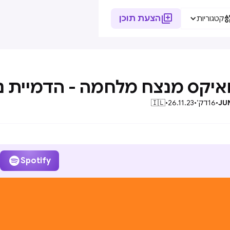

הצעת תוכן
קטגוריות
ואיקס מנצח מלחמה - הדמיית נ
JU
•
16
דק׳
•
26.11.23
•
🇮🇱

Spotify