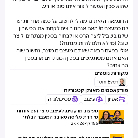
שהוא סכין ואפשר ליצור איתו טוב או רע.
הדוגמאה הזאת גרמה לי לחשוב על כמה אחריות יש
לנו כמעצבים! האם אנחנו רוצים לקחת את הכישרון
שלנו בשביל ליצר הרס או לבחור בסכין מנתחים וליצר
טוב? (מי לא חלם להיות מנתח?)
אולי בפעם הבאה שאתם מעצבים מוצר, נחשוב שוה
האם אתם משתמשים בסכין המנתחים או בסכין
הרוצחים?
מקורות נוספים
Tom Even
פודקאסטים מאותן קטגוריות
אפיון
עיצוב
פסיכולוגיה
מעיצוב מרקטינג לעיצוב מוצר (עם אורחת
מיוחדת מליסה טאוב): המעבר הבלתי
56
דק׳
•
27.7.26
אפשרי, אפשרי