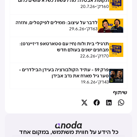
תקופת אבטלה: מה לעשות כשלא עושים כלום
60
דק׳
•
20.7.26
לדבר על עיצוב: ממילים לפיקסלים, וחזרה
63
דק׳
•
29.6.26
תרגילי בית ולוח (חי! עם סטארטאפ דיזיינרס):
מבחנים ישנים בעולם חדש
70
דק׳
•
22.6.26
פרק 59 - עתיד הקולבורציה בעידן הבילדרים -
סער גיל מארח את נדב אבידן
43
דק׳
•
19.6.26
שיתוף




כל הידע על חווית משתמש, במקום אחד