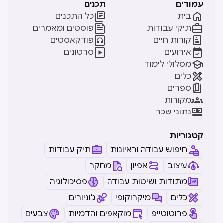
עמודים
תכנים


בית
כל התכנים


תיקי עבודות
פוסטים ומאמרים


קורות חיים
פודקאסטים


אירועים
סרטונים

מסלולי לימוד

כלים

ספרים

מקורות

נתוני שכר
קטגוריות
חיפוש עבודה וראיונות
תיק עבודות
עיצוב
אפיון
מחקר
מתודות ושיטות עבודה
פסיכולוגיה
כלים
מיקרוקופי
ג'וניורים
פרוטוטייפ
מוקאפים והדמיות
צבעים