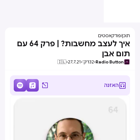
תוכן
/
פודקאסטים
איך לעצב מחשבות? | פרק 64 עם
תום אבן
Radio Button
•
32
דק׳
•
27.7.21
•
🇮🇱




האזנה