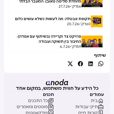
מיוחדת מליסה טאוב): המעבר הבלתי
56
דק׳
•
27.7.26
אפשרי, אפשרי
תקופת אבטלה: מה לעשות כשלא עושים כלום
60
דק׳
•
20.7.26
פרויקט צד וקריירה (בשיתוף עם אנודה):
החיבור בין תשוקה ועבודה
59
דק׳
•
6.7.26
שיתוף




כל הידע על חווית משתמש, במקום אחד
עמודים
תכנים


בית
כל התכנים


תיקי עבודות
פוסטים ומאמרים


קורות חיים
פודקאסטים