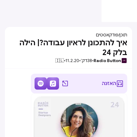
תוכן
/
פודקאסטים
איך להתכונן לראיון עבודה?| הילה
בלק 24
Radio Button
•
38
דק׳
•
11.2.20
•
🇮🇱




האזנה