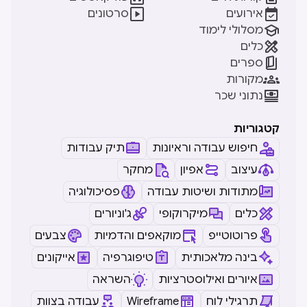


אירועים
סרטונים

מסלולי לימוד

כלים

ספרים

מקורות

נתוני שכר
קטגוריות
חיפוש עבודה וראיונות
תיק עבודות
עיצוב
אפיון
מחקר
מתודות ושיטות עבודה
פסיכולוגיה
כלים
מיקרוקופי
ג'וניורים
פרוטוטייפ
מוקאפים והדמיות
צבעים
בינה מלאכותית
טיפוגרפיה
אייקונים
איורים ואילוסטרציות
השראה
תרגילי לוח
Wireframe
עבודה בצוות