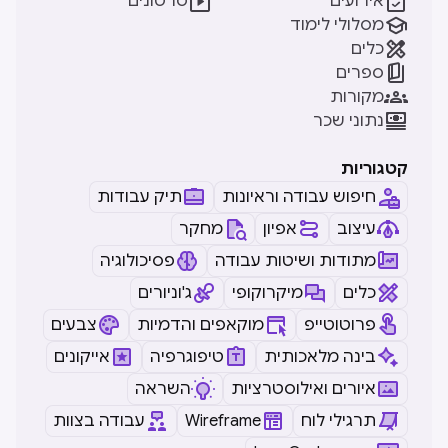


אירועים
סרטונים

מסלולי לימוד

כלים

ספרים

מקורות

נתוני שכר
קטגוריות
חיפוש עבודה וראיונות
תיק עבודות
עיצוב
אפיון
מחקר
מתודות ושיטות עבודה
פסיכולוגיה
כלים
מיקרוקופי
ג'וניורים
פרוטוטייפ
מוקאפים והדמיות
צבעים
בינה מלאכותית
טיפוגרפיה
אייקונים
איורים ואילוסטרציות
השראה
תרגילי לוח
Wireframe
עבודה בצוות