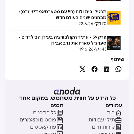
תרגילי בית ולוח (חי! עם סטארטאפ דיזיינרס):
מבחנים ישנים בעולם חדש
70
דק׳
•
22.6.26
פרק 59 - עתיד הקולבורציה בעידן הבילדרים -
סער גיל מארח את נדב אבידן
43
דק׳
•
19.6.26
שיתוף




כל הידע על חווית משתמש, במקום אחד
עמודים
תכנים


בית
כל התכנים


תיקי עבודות
פוסטים ומאמרים


קורות חיים
פודקאסטים