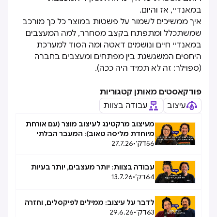
במאנדיי, אז והיום.
איך ממשיכים לשמור על פשטות במוצר כל כך מורכב
שמשתכלל ומתפתח בקצב מסחרר, למה המעצבים
במאנדיי חיים ונושמים דאטה ומה הסוד למערכת
היחסים המשגשגת בין מפתחים ומעצבים בחברה
(ספוילר: זה לא תמיד היה ככה).
פודקאסטים מאותן קטגוריות
עיצוב
עבודה בצוות
מעיצוב מרקטינג לעיצוב מוצר (עם אורחת
מיוחדת מליסה טאוב): המעבר הבלתי
56
דק׳
•
27.7.26
אפשרי, אפשרי
עבודה בצוות: יותר מעצבים, יותר בעיות
64
דק׳
•
13.7.26
לדבר על עיצוב: ממילים לפיקסלים, וחזרה
63
דק׳
•
29.6.26