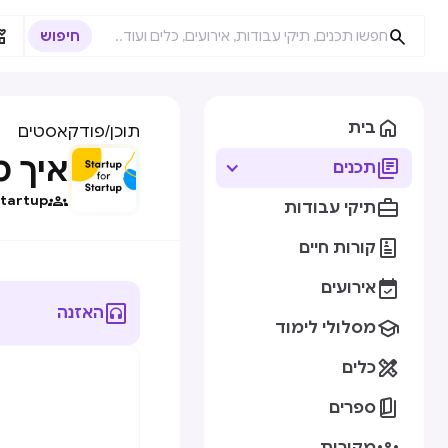



בית
תוכן
/
פודקאסטים
איך 

תכנים

Startup

תיקי עבודות

קורות חיים

אירועים

האזנה

מסלולי לימוד

כלים

ספרים
