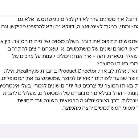
חב? איך משיגים ערך לא רק לכל סוג משתמש, אלא גם
 ומתי, בניגוד לאינטואציה, דווקא נכון לא להמעיט פריקשן עבו
משתמשים תתפוס את רובנו בשלב מסוים של פיתוח המוצר. בין א
ראש לסוגים שונים של משתמשים, או שאנחנו רוצים להתרחב
אלה נשארת זהה – איך אנחנו יכולים לענות על צרכים של
רי באותו המוצר?
השבוע רן ארז מארח את אילת לב ארי, Product Director בחברת Healthy.io. אילת
 שנועד לצוותים רפואיים למוצר שמשמש גם את המטופלים,
ת באותו המוצר על צרכים של יוזרים שונים לגמרי, בעלי אינטרסי
 שונות – החל בגילאים המבוגרים של המטופלים, שעלולים להביא
 מוגבלות, דרך הטרמינולוגיה הרפואית השונה ועד תחושת
 מסוגי המשתמשים ירצה מהמוצר.