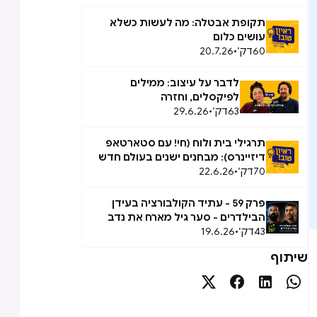
אפשרי
תקופת אבטלה: מה לעשות כשלא
עושים כלום
60
דק׳
•
20.7.26
לדבר על עיצוב: ממילים
לפיקסלים, וחזרה
63
דק׳
•
29.6.26
תרגילי בית ולוח (חי! עם סטארטאפ
דיזיינרס): מבחנים ישנים בעולם חדש
70
דק׳
•
22.6.26
פרק 59 - עתיד הקולבורציה בעידן
הבילדרים - סער גיל מארח את נדב
43
אבידן
דק׳
•
19.6.26
שיתוף



