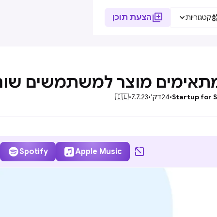

הצעת תוכן
קטגוריות
מתאימים מוצר למשתמשים שוני
Startup for 
•
24
דק׳
•
7.7.23
•
🇮🇱



Spotify
Apple Music